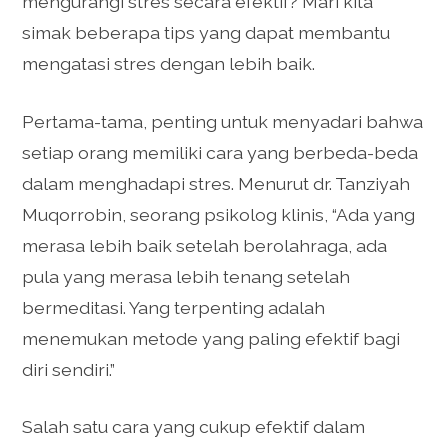
mengurangi stres secara efektif? Mari kita
simak beberapa tips yang dapat membantu
mengatasi stres dengan lebih baik.
Pertama-tama, penting untuk menyadari bahwa
setiap orang memiliki cara yang berbeda-beda
dalam menghadapi stres. Menurut dr. Tanziyah
Muqorrobin, seorang psikolog klinis, “Ada yang
merasa lebih baik setelah berolahraga, ada
pula yang merasa lebih tenang setelah
bermeditasi. Yang terpenting adalah
menemukan metode yang paling efektif bagi
diri sendiri.”
Salah satu cara yang cukup efektif dalam