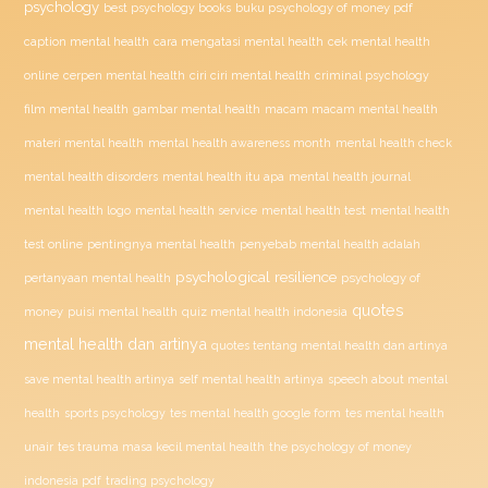
psychology
buku psychology of money pdf
best psychology books
caption mental health
cara mengatasi mental health
cek mental health
ciri ciri mental health
online
cerpen mental health
criminal psychology
film mental health
gambar mental health
macam macam mental health
materi mental health
mental health awareness month
mental health check
mental health disorders
mental health itu apa
mental health journal
mental health test
mental health logo
mental health service
mental health
penyebab mental health adalah
test online
pentingnya mental health
psychological resilience
psychology of
pertanyaan mental health
quotes
money
puisi mental health
quiz mental health indonesia
mental health dan artinya
quotes tentang mental health dan artinya
save mental health artinya
self mental health artinya
speech about mental
health
sports psychology
tes mental health google form
tes mental health
unair
tes trauma masa kecil mental health
the psychology of money
indonesia pdf
trading psychology