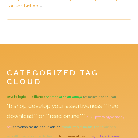
Bantuan Bishop
»
CATEGORIZED TAG
CLOUD
psychological resilience
self mental health artinya
tes mental health unair
"bishop develop your assertiveness ""free
download"" or ""read online"""
buku psychology of money
pdf
penyebab mental health adalah
macam macam mental health
analytical
exposition text about mental health
ciri ciri mental health
psychology of money