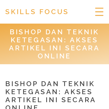
SKILLS FOCUS
BISHOP DAN TEKNIK
HOME
KETEGASAN: AKSES
PRIVACY POLICY
ARTIKEL INI SECARA
ONLINE
TOGEL HONGKONG
BISHOP DAN TEKNIK
KETEGASAN: AKSES
ARTIKEL INI SECARA
ONLINE