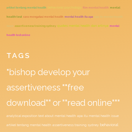
behavioral psychology
artikel tentang mental health
film mental health
mental
health test
cara mengatasi mental health
mental health itu apa
apa itu mental health
quotes mental health dan artinya
issue
assertiveness training sydney
mental
health test online
TAGS
"bishop develop your
assertiveness ""free
download"" or ""read online"""
analytical exposition text about mental health
apa itu mental health issue
behavioral
assertiveness training sydney
artikel tentang mental health