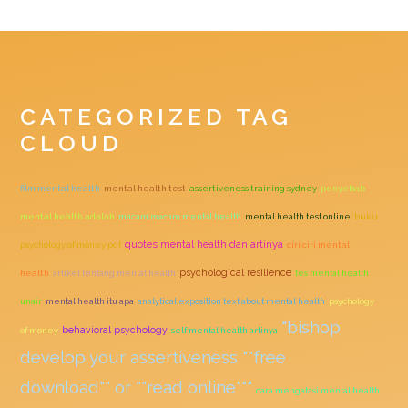
CATEGORIZED TAG
CLOUD
film mental health
mental health test
assertiveness training sydney
penyebab
mental health adalah
macam macam mental health
mental health test online
buku
quotes mental health dan artinya
psychology of money pdf
ciri ciri mental
psychological resilience
health
artikel tentang mental health
tes mental health
unair
mental health itu apa
analytical exposition text about mental health
psychology
"bishop
behavioral psychology
of money
self mental health artinya
develop your assertiveness ""free
download"" or ""read online"""
cara mengatasi mental health