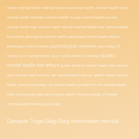
materi mental health
mental health awareness month
mental health check
mental health disorders
mental health itu apa
mental health journal
mental health test
mental health logo
mental health service
mental health
penyebab mental health adalah
test online
pentingnya mental health
psychological resilience
psychology of
pertanyaan mental health
quotes
money
puisi mental health
quiz mental health indonesia
mental health dan artinya
quotes tentang mental health dan artinya
save mental health artinya
self mental health artinya
speech about mental
health
sports psychology
tes mental health google form
tes mental health
unair
tes trauma masa kecil mental health
the psychology of money
indonesia pdf
trading psychology
Dampak
Togel
Bagi Bagi Kesehatan mental