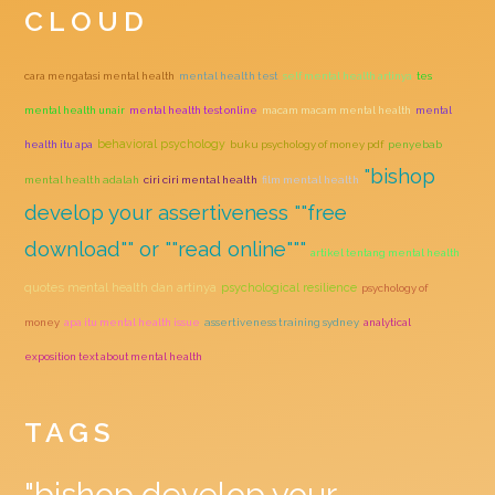
CLOUD
cara mengatasi mental health
mental health test
self mental health artinya
tes
mental health unair
mental health test online
macam macam mental health
mental
behavioral psychology
health itu apa
buku psychology of money pdf
penyebab
"bishop
mental health adalah
ciri ciri mental health
film mental health
develop your assertiveness ""free
download"" or ""read online"""
artikel tentang mental health
quotes mental health dan artinya
psychological resilience
psychology of
money
apa itu mental health issue
assertiveness training sydney
analytical
exposition text about mental health
TAGS
"bishop develop your