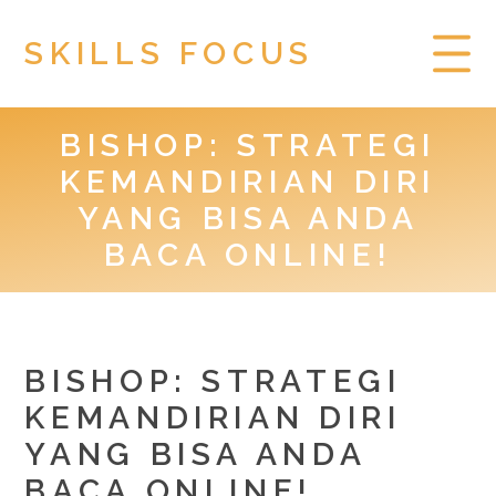
SKILLS FOCUS
BISHOP: STRATEGI
HOME
KEMANDIRIAN DIRI
PRIVACY POLICY
YANG BISA ANDA
BACA ONLINE!
TOGEL HONGKONG
BISHOP: STRATEGI
KEMANDIRIAN DIRI
YANG BISA ANDA
BACA ONLINE!