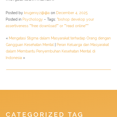
Posted by
krugerxyz@@a
on
December 4, 2025
Posted in
Psychology
– Tags:
"bishop develop your
assertiveness ""free download"" or ""read online"""
«
Mengatasi Stigma dalam Masyarakat terhadap Orang dengan
Gangguan Kesehatan Mental
|
Peran Keluarga dan Masyarakat
dalam Membantu Penyembuhan Kesehatan Mental di
Indonesia
»
CATEGORIZED TAG