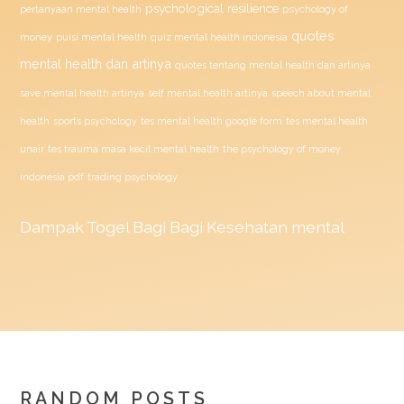
psychological resilience
psychology of
pertanyaan mental health
quotes
money
puisi mental health
quiz mental health indonesia
mental health dan artinya
quotes tentang mental health dan artinya
save mental health artinya
self mental health artinya
speech about mental
health
sports psychology
tes mental health google form
tes mental health
unair
tes trauma masa kecil mental health
the psychology of money
indonesia pdf
trading psychology
Dampak
Togel
Bagi Bagi Kesehatan mental
RANDOM POSTS