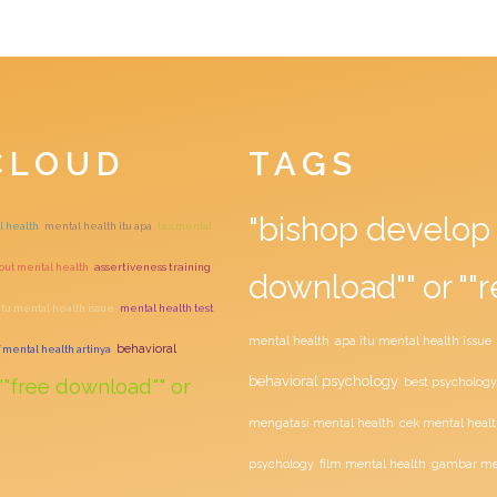
CLOUD
TAGS
"bishop develop 
l health
mental health itu apa
tes mental
bout mental health
assertiveness training
download"" or ""r
itu mental health issue
mental health test
mental health
apa itu mental health issue
behavioral
f mental health artinya
behavioral psychology
""free download"" or
best psychology
mengatasi mental health
cek mental healt
film mental health
psychology
gambar men