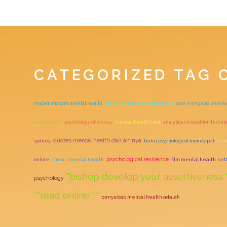
CATEGORIZED TAG 
macam macam mental health
artikel tentang mental health
cara mengatasi menta
health unair
psychology of money
mental health test
analytical exposition text a
quotes mental health dan artinya
sydney
buku psychology of money pdf
apa 
psychological resilience
online
ciri ciri mental health
film mental health
sel
"bishop develop your assertiveness 
psychology
""read online"""
penyebab mental health adalah