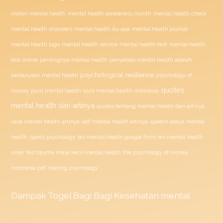
materi mental health
mental health awareness month
mental health check
mental health disorders
mental health itu apa
mental health journal
mental health test
mental health logo
mental health service
mental health
penyebab mental health adalah
test online
pentingnya mental health
psychological resilience
psychology of
pertanyaan mental health
quotes
money
puisi mental health
quiz mental health indonesia
mental health dan artinya
quotes tentang mental health dan artinya
save mental health artinya
self mental health artinya
speech about mental
health
sports psychology
tes mental health google form
tes mental health
unair
tes trauma masa kecil mental health
the psychology of money
indonesia pdf
trading psychology
Dampak
Togel
Bagi Bagi Kesehatan mental