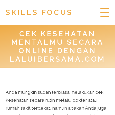
SKILLS FOCUS
CEK KESEHATAN
HOME
MENTALMU SECARA
PRIVACY POLICY
ONLINE DENGAN
LALUIBERSAMA.COM
TOGEL HONGKONG
Anda mungkin sudah terbiasa melakukan cek
kesehatan secara rutin melalui dokter atau
rumah sakit terdekat, namun apakah Anda juga