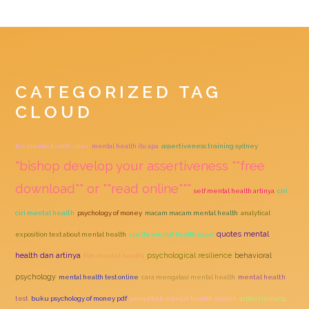
CATEGORIZED TAG
CLOUD
tes mental health unair
mental health itu apa
assertiveness training sydney
"bishop develop your assertiveness ""free
download"" or ""read online"""
self mental health artinya
ciri
ciri mental health
psychology of money
macam macam mental health
analytical
quotes mental
exposition text about mental health
apa itu mental health issue
health dan artinya
psychological resilience
behavioral
film mental health
psychology
mental health test online
cara mengatasi mental health
mental health
test
buku psychology of money pdf
penyebab mental health adalah
artikel tentang