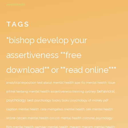
mental health
TAGS
"bishop develop your
assertiveness ""free
download"" or ""read online"""
analytical exposition text about mental health
apa itu mental health issue
behavioral
assertiveness training sydney
artikel tentang mental health
psychology
buku psychology of money pdf
best psychology books
caption mental health
cara mengatasi mental health
cek mental health
ciri ciri mental health
online
cerpen mental health
criminal psychology
film mental health
gambar mental health
macam macam mental health