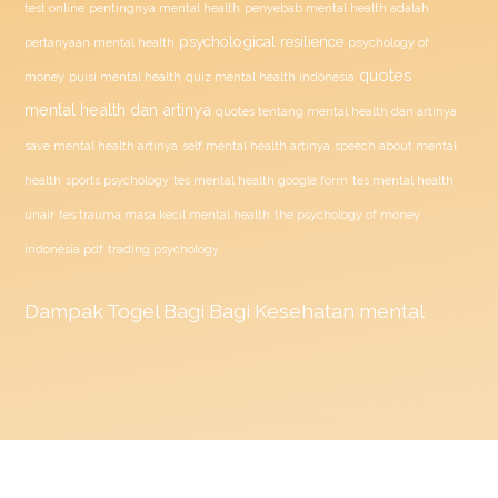
penyebab mental health adalah
test online
pentingnya mental health
psychological resilience
psychology of
pertanyaan mental health
quotes
money
puisi mental health
quiz mental health indonesia
mental health dan artinya
quotes tentang mental health dan artinya
save mental health artinya
self mental health artinya
speech about mental
health
sports psychology
tes mental health google form
tes mental health
unair
tes trauma masa kecil mental health
the psychology of money
indonesia pdf
trading psychology
Dampak
Togel
Bagi Bagi Kesehatan mental