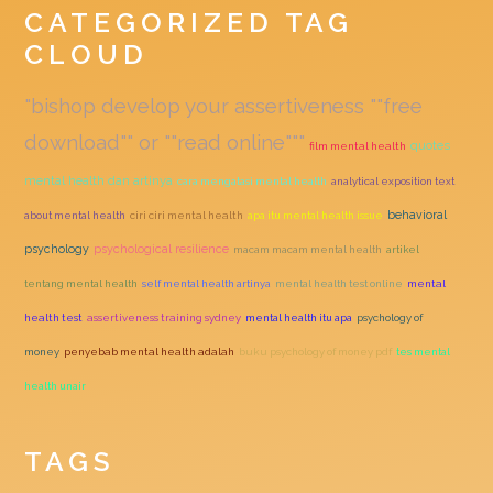
CATEGORIZED TAG
CLOUD
"bishop develop your assertiveness ""free
download"" or ""read online"""
quotes
film mental health
mental health dan artinya
cara mengatasi mental health
analytical exposition text
behavioral
about mental health
ciri ciri mental health
apa itu mental health issue
psychology
psychological resilience
macam macam mental health
artikel
tentang mental health
self mental health artinya
mental health test online
mental
health test
assertiveness training sydney
mental health itu apa
psychology of
money
penyebab mental health adalah
buku psychology of money pdf
tes mental
health unair
TAGS