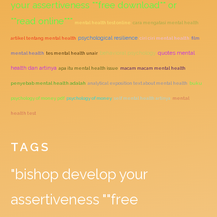
your assertiveness ""free download"" or
""read online"""
mental health test online
cara mengatasi mental health
psychological resilience
artikel tentang mental health
ciri ciri mental health
film
quotes mental
behavioral psychology
mental health
tes mental health unair
health dan artinya
apa itu mental health issue
macam macam mental health
penyebab mental health adalah
analytical exposition text about mental health
buku
psychology of money pdf
psychology of money
self mental health artinya
mental
health test
TAGS
"bishop develop your
assertiveness ""free