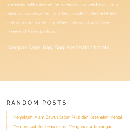
save mental health artinya
self mental health artinya
speech about mental
health
sports psychology
tes mental health google form
tes mental health
unair
tes trauma masa kecil mental health
the psychology of money
indonesia pdf
trading psychology
Dampak
Togel
Bagi Bagi Kesehatan mental
RANDOM POSTS
Menjelajahi Alam Bawah Sadar: Puisi dan Kesehatan Mental
Memperkuat Resiliensi dalam Menghadapi Tantangan