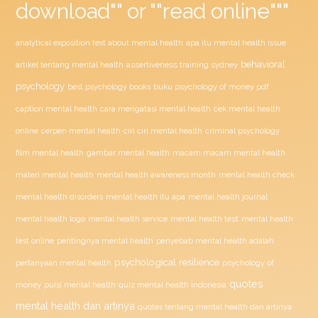
download"" or ""read online"""
analytical exposition text about mental health
apa itu mental health issue
behavioral
assertiveness training sydney
artikel tentang mental health
psychology
buku psychology of money pdf
best psychology books
caption mental health
cara mengatasi mental health
cek mental health
ciri ciri mental health
online
cerpen mental health
criminal psychology
film mental health
gambar mental health
macam macam mental health
materi mental health
mental health awareness month
mental health check
mental health disorders
mental health itu apa
mental health journal
mental health test
mental health logo
mental health service
mental health
penyebab mental health adalah
test online
pentingnya mental health
psychological resilience
psychology of
pertanyaan mental health
quotes
money
puisi mental health
quiz mental health indonesia
mental health dan artinya
quotes tentang mental health dan artinya