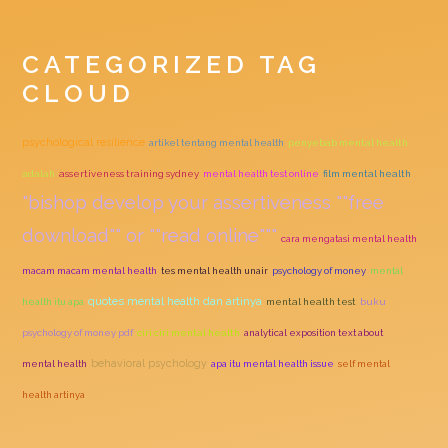
CATEGORIZED TAG
CLOUD
psychological resilience
artikel tentang mental health
penyebab mental health
adalah
assertiveness training sydney
mental health test online
film mental health
"bishop develop your assertiveness ""free
download"" or ""read online"""
cara mengatasi mental health
macam macam mental health
tes mental health unair
psychology of money
mental
quotes mental health dan artinya
health itu apa
mental health test
buku
psychology of money pdf
ciri ciri mental health
analytical exposition text about
behavioral psychology
mental health
apa itu mental health issue
self mental
health artinya