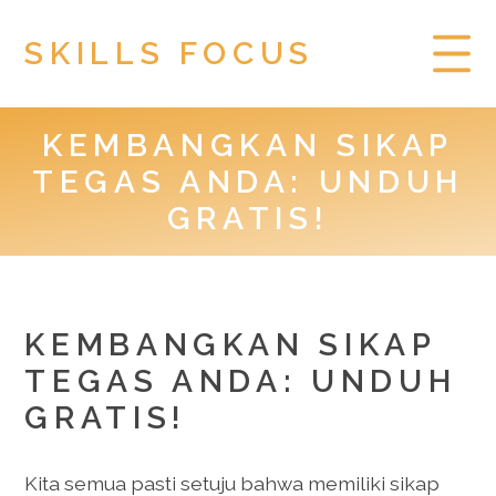
SKILLS FOCUS
KEMBANGKAN SIKAP
HOME
TEGAS ANDA: UNDUH
PRIVACY POLICY
GRATIS!
TOGEL HONGKONG
KEMBANGKAN SIKAP
TEGAS ANDA: UNDUH
GRATIS!
Kita semua pasti setuju bahwa memiliki sikap