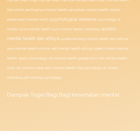
mental health test
mental health logo
mental health service
mental health
penyebab mental health adalah
test online
pentingnya mental health
psychological resilience
psychology of
pertanyaan mental health
quotes
money
puisi mental health
quiz mental health indonesia
mental health dan artinya
quotes tentang mental health dan artinya
save mental health artinya
self mental health artinya
speech about mental
health
sports psychology
tes mental health google form
tes mental health
unair
tes trauma masa kecil mental health
the psychology of money
indonesia pdf
trading psychology
Dampak
Togel
Bagi Bagi Kesehatan mental