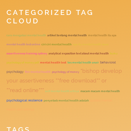
CATEGORIZED TAG
CLOUD
cara mengatasi mental health
artikel tentang mental health
mental health itu apa
mental health test online
ciri ciri mental health
apa itu mental health issue
assertiveness training sydney
analytical exposition text about mental health
buku
behavioral
psychology of money pdf
mental health test
tes mental health unair
"bishop develop
psychology
film mental health
psychology of money
your assertiveness ""free download"" or
""read online"""
self mental health artinya
macam macam mental health
quotes mental
psychological resilience
penyebab mental health adalah
health dan artinya
TAGS