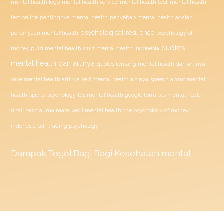
mental health test
mental health logo
mental health service
mental health
penyebab mental health adalah
test online
pentingnya mental health
psychological resilience
psychology of
pertanyaan mental health
quotes
money
puisi mental health
quiz mental health indonesia
mental health dan artinya
quotes tentang mental health dan artinya
save mental health artinya
self mental health artinya
speech about mental
health
sports psychology
tes mental health google form
tes mental health
unair
tes trauma masa kecil mental health
the psychology of money
indonesia pdf
trading psychology
Dampak
Togel
Bagi Bagi Kesehatan mental