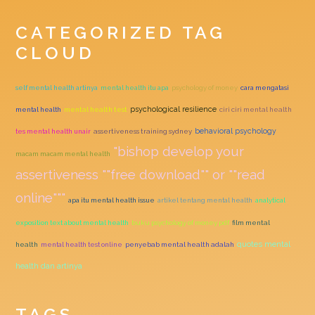
CATEGORIZED TAG
CLOUD
self mental health artinya
mental health itu apa
psychology of money
cara mengatasi
psychological resilience
mental health
mental health test
ciri ciri mental health
behavioral psychology
tes mental health unair
assertiveness training sydney
"bishop develop your
macam macam mental health
assertiveness ""free download"" or ""read
online"""
apa itu mental health issue
artikel tentang mental health
analytical
exposition text about mental health
buku psychology of money pdf
film mental
quotes mental
health
mental health test online
penyebab mental health adalah
health dan artinya
TAGS