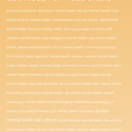
analytical exposition text about mental health
apa itu mental health issue
behavioral
assertiveness training sydney
artikel tentang mental health
psychology
buku psychology of money pdf
best psychology books
caption mental health
cara mengatasi mental health
cek mental health
ciri ciri mental health
online
cerpen mental health
criminal psychology
film mental health
gambar mental health
macam macam mental health
materi mental health
mental health awareness month
mental health check
mental health disorders
mental health itu apa
mental health journal
mental health test
mental health logo
mental health service
mental health
penyebab mental health adalah
test online
pentingnya mental health
psychological resilience
psychology of
pertanyaan mental health
quotes
money
puisi mental health
quiz mental health indonesia
mental health dan artinya
quotes tentang mental health dan artinya
save mental health artinya
self mental health artinya
speech about mental