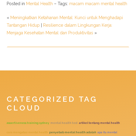
Posted in
Mental Health
– Tags:
macam macam mental health
«
Meningkatkan Ketahanan Mental: Kunci untuk Menghadapi
Tantangan Hidup
|
Resilience dalam Lingkungan Kerja:
Menjaga Kesehatan Mental dan Produktivitas
»
CATEGORIZED TAG
CLOUD
assertiveness training sydney
mental health test
artikel tentang mental health
cara mengatasi mental health
penyebab mental health adalah
apa itu mental