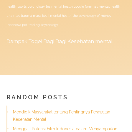
health
sports psychology
tes mental health google form
tes mental health
unair
tes trauma masa kecil mental health
the psychology of money
indonesia pdf
trading psychology
Dampak
Togel
Bagi Bagi Kesehatan mental
RANDOM POSTS
Mendidik Masyarakat tentang Pentingnya Perawatan
Kesehatan Mental
Menggali Potensi Film Indonesia dalam Menyampaikan