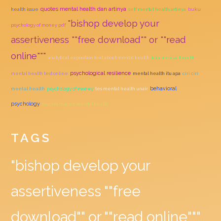
quotes mental health dan artinya
health issue
self mental health artinya
buku
"bishop develop your
psychology of money pdf
assertiveness ""free download"" or ""read
online"""
analytical exposition text about mental health
film mental health
psychological resilience
mental health test online
mental health itu apa
ciri ciri
behavioral
mental health
psychology of money
tes mental health unair
psychology
macam macam mental health
TAGS
"bishop develop your
assertiveness ""free
download"" or ""read online"""