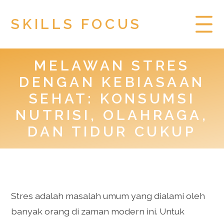
SKILLS FOCUS
MELAWAN STRES
HOME
DENGAN KEBIASAAN
PRIVACY POLICY
SEHAT: KONSUMSI
NUTRISI, OLAHRAGA,
TOGEL HONGKONG
DAN TIDUR CUKUP
Stres adalah masalah umum yang dialami oleh
banyak orang di zaman modern ini. Untuk