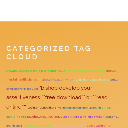
CATEGORIZED TAG
CLOUD
quotes
analytical exposition text about mental health
artikel tentang mental health
mental health dan artinya
psychology of money
apa itu mental health issue
buku
"bishop develop your
psychology of money pdf
assertiveness ""free download"" or ""read
online"""
self mental health artinya
macam macam mental health
ciri ciri
psychological resilience
mental health
assertiveness training sydney
tes mental
health unair
mental health itu apa
mental health test online
penyebab mental