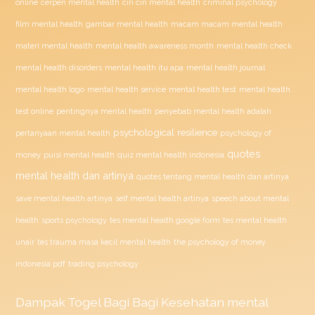
ciri ciri mental health
online
cerpen mental health
criminal psychology
film mental health
gambar mental health
macam macam mental health
materi mental health
mental health awareness month
mental health check
mental health disorders
mental health itu apa
mental health journal
mental health test
mental health logo
mental health service
mental health
penyebab mental health adalah
test online
pentingnya mental health
psychological resilience
psychology of
pertanyaan mental health
quotes
money
puisi mental health
quiz mental health indonesia
mental health dan artinya
quotes tentang mental health dan artinya
save mental health artinya
self mental health artinya
speech about mental
health
sports psychology
tes mental health google form
tes mental health
unair
tes trauma masa kecil mental health
the psychology of money
indonesia pdf
trading psychology
Dampak
Togel
Bagi Bagi Kesehatan mental