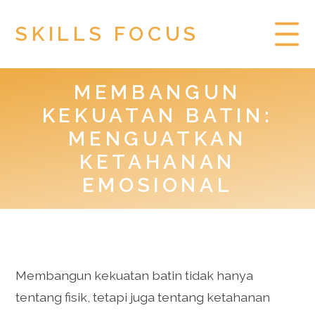
SKILLS FOCUS
MEMBANGUN
HOME
KEKUATAN BATIN:
PRIVACY POLICY
MENGUATKAN
KETAHANAN
TOGEL HONGKONG
EMOSIONAL
Membangun kekuatan batin tidak hanya
tentang fisik, tetapi juga tentang ketahanan