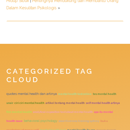
Hidup Sibuk
|
Pentingnya Mendukung dan Membantu Orang
Dalam Kesulitan Psikologis
»
CATEGORIZED TAG
CLOUD
quotes mental health dan artinya
mental health test online
tes mental health
unair
ciri ciri mental health
artikel tentang mental health
self mental health artinya
film mental health
analytical exposition text about mental health
apa itu mental
behavioral psychology
health issue
assertiveness training sydney
buku
psychology of money pdf
mental health test
mental health itu apa
macam macam