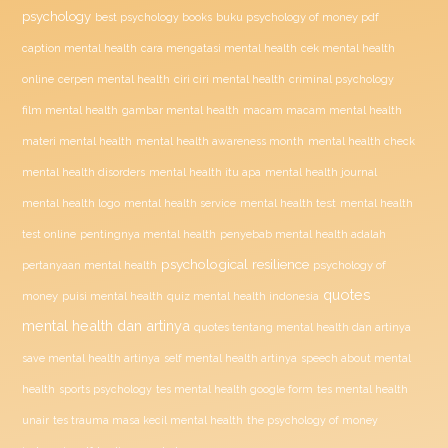
psychology
buku psychology of money pdf
best psychology books
caption mental health
cara mengatasi mental health
cek mental health
ciri ciri mental health
online
cerpen mental health
criminal psychology
film mental health
gambar mental health
macam macam mental health
materi mental health
mental health awareness month
mental health check
mental health disorders
mental health itu apa
mental health journal
mental health test
mental health logo
mental health service
mental health
penyebab mental health adalah
test online
pentingnya mental health
psychological resilience
psychology of
pertanyaan mental health
quotes
money
puisi mental health
quiz mental health indonesia
mental health dan artinya
quotes tentang mental health dan artinya
save mental health artinya
self mental health artinya
speech about mental
health
sports psychology
tes mental health google form
tes mental health
unair
tes trauma masa kecil mental health
the psychology of money