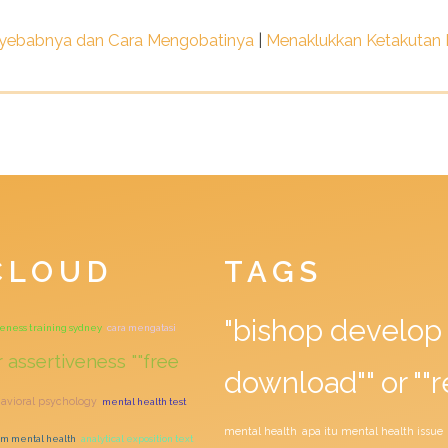
enyebabnya dan Cara Mengobatinya
|
Menaklukkan Ketakutan F
CLOUD
TAGS
"bishop develop 
veness training sydney
cara mengatasi
 assertiveness ""free
download"" or ""r
avioral psychology
mental health test
mental health
apa itu mental health issue
m mental health
analytical exposition text