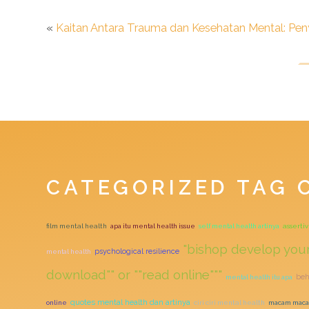
«
Kaitan Antara Trauma dan Kesehatan Mental: P
CATEGORIZED TAG 
film mental health
apa itu mental health issue
self mental health artinya
asserti
"bishop develop your
psychological resilience
mental health
download"" or ""read online"""
beh
mental health itu apa
quotes mental health dan artinya
online
ciri ciri mental health
macam maca