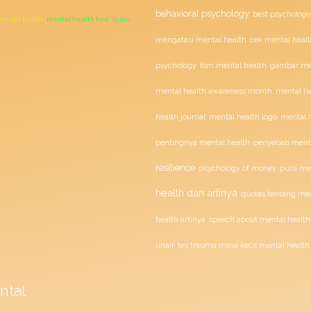
behavioral psychology
best psychology
 mental health
mental health test
buku
mengatasi mental health
cek mental healt
film mental health
psychology
gambar men
mental health awareness month
mental he
health journal
mental health logo
mental h
penyebab menta
pentingnya mental health
resilience
psychology of money
puisi me
health dan artinya
quotes tentang men
health artinya
speech about mental health
unair
tes trauma masa kecil mental health
ntal