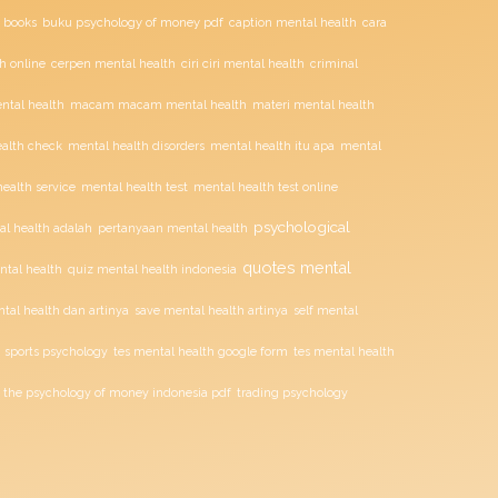
buku psychology of money pdf
 books
caption mental health
cara
ciri ciri mental health
h online
cerpen mental health
criminal
tal health
macam macam mental health
materi mental health
alth check
mental health disorders
mental health itu apa
mental
mental health test
ealth service
mental health test online
psychological
l health adalah
pertanyaan mental health
quotes mental
ntal health
quiz mental health indonesia
tal health dan artinya
save mental health artinya
self mental
sports psychology
tes mental health google form
tes mental health
the psychology of money indonesia pdf
trading psychology