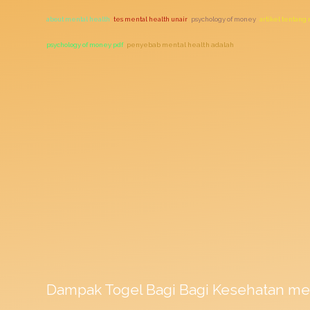
about mental health
tes mental health unair
psychology of money
artikel tentang
psychology of money pdf
penyebab mental health adalah
Dampak
Togel
Bagi Bagi Kesehatan me