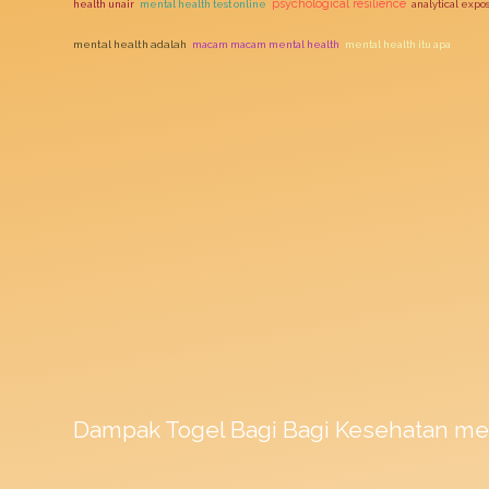
psychological resilience
health unair
mental health test online
analytical expo
mental health adalah
macam macam mental health
mental health itu apa
Dampak
Togel
Bagi Bagi Kesehatan me