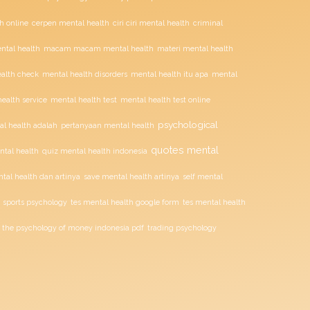
ciri ciri mental health
h online
cerpen mental health
criminal
tal health
macam macam mental health
materi mental health
alth check
mental health disorders
mental health itu apa
mental
mental health test
ealth service
mental health test online
psychological
l health adalah
pertanyaan mental health
quotes mental
ntal health
quiz mental health indonesia
tal health dan artinya
save mental health artinya
self mental
sports psychology
tes mental health google form
tes mental health
the psychology of money indonesia pdf
trading psychology