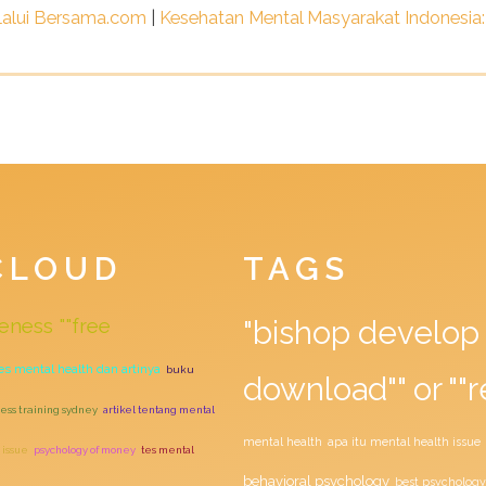
Lalui Bersama.com
|
Kesehatan Mental Masyarakat Indonesia:
CLOUD
TAGS
eness ""free
"bishop develop 
es mental health dan artinya
buku
download"" or ""r
ess training sydney
artikel tentang mental
mental health
apa itu mental health issue
 issue
psychology of money
tes mental
behavioral psychology
best psychology