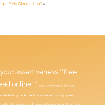
 Apa Perlu Diperhatikan?
»
your assertiveness ""free
ead online"""
analytical exposition text about
assertiveness training sydney
artikel tentang mental health
buku psychology of money pdf
 books
caption mental health
cara