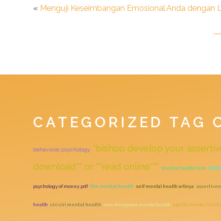
«
Menguji Keseimbangan Emosional Anda dengan 
CATEGORIZED TAG 
"bishop develop your assertiv
behavioral psychology
download"" or ""read online"""
quot
mental health test
psychology of money pdf
film mental health
self mental health artinya
assertiven
health
ciri ciri mental health
cara mengatasi mental health
apa itu mental health