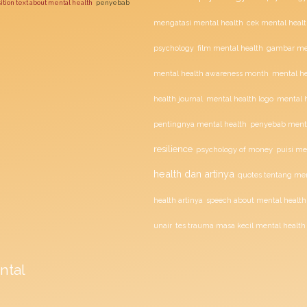
sition text about mental health
penyebab
mengatasi mental health
cek mental healt
film mental health
psychology
gambar men
mental health awareness month
mental he
health journal
mental health logo
mental h
penyebab menta
pentingnya mental health
resilience
psychology of money
puisi me
health dan artinya
quotes tentang men
health artinya
speech about mental health
unair
tes trauma masa kecil mental health
ntal