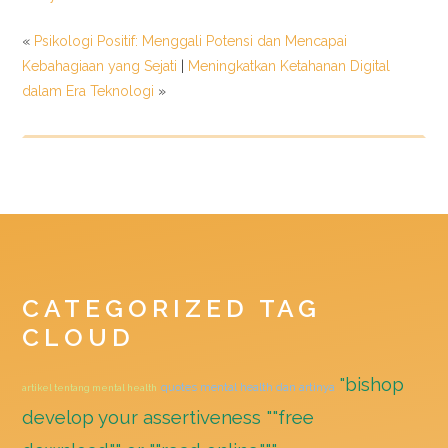
«
Psikologi Positif: Menggali Potensi dan Mencapai
Kebahagiaan yang Sejati
|
Meningkatkan Ketahanan Digital
dalam Era Teknologi
»
CATEGORIZED TAG
CLOUD
"bishop
quotes mental health dan artinya
artikel tentang mental health
develop your assertiveness ""free