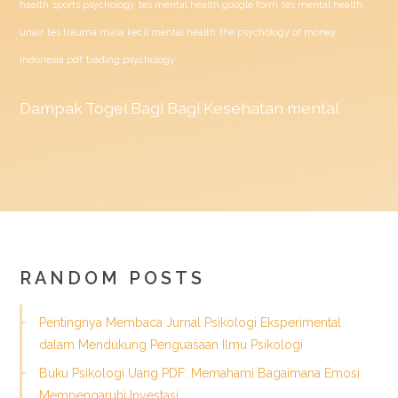
health
sports psychology
tes mental health google form
tes mental health
unair
tes trauma masa kecil mental health
the psychology of money
indonesia pdf
trading psychology
Dampak
Togel
Bagi Bagi Kesehatan mental
RANDOM POSTS
Pentingnya Membaca Jurnal Psikologi Eksperimental
dalam Mendukung Penguasaan Ilmu Psikologi
Buku Psikologi Uang PDF: Memahami Bagaimana Emosi
Mempengaruhi Investasi