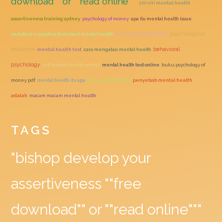
download"" or ""read online"""
ciri ciri mental health
assertiveness training sydney
psychology of money
apa itu mental health issue
psychological
analytical exposition text about mental health
tes mental health unair
resilience
behavioral
mental health test
cara mengatasi mental health
psychology
self mental health artinya
mental health test online
buku psychology of
money pdf
mental health itu apa
film mental health
penyebab mental health
adalah
macam macam mental health
TAGS
"bishop develop your
assertiveness ""free
download"" or ""read online"""