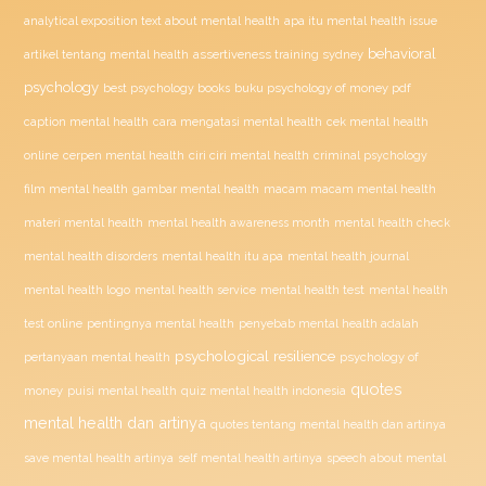
analytical exposition text about mental health
apa itu mental health issue
behavioral
assertiveness training sydney
artikel tentang mental health
psychology
buku psychology of money pdf
best psychology books
caption mental health
cara mengatasi mental health
cek mental health
ciri ciri mental health
online
cerpen mental health
criminal psychology
film mental health
gambar mental health
macam macam mental health
materi mental health
mental health awareness month
mental health check
mental health disorders
mental health itu apa
mental health journal
mental health test
mental health logo
mental health service
mental health
penyebab mental health adalah
test online
pentingnya mental health
psychological resilience
psychology of
pertanyaan mental health
quotes
money
puisi mental health
quiz mental health indonesia
mental health dan artinya
quotes tentang mental health dan artinya
save mental health artinya
self mental health artinya
speech about mental