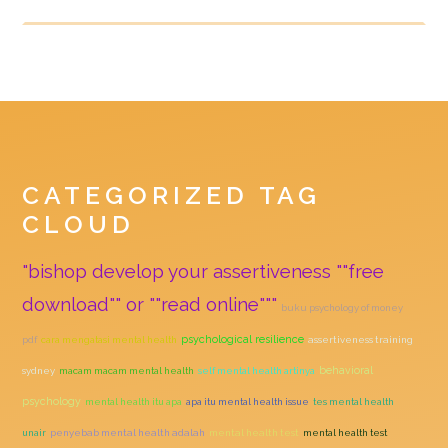
CATEGORIZED TAG
CLOUD
"bishop develop your assertiveness ""free
download"" or ""read online"""
buku psychology of money
psychological resilience
pdf
cara mengatasi mental health
assertiveness training
behavioral
sydney
macam macam mental health
self mental health artinya
psychology
mental health itu apa
apa itu mental health issue
tes mental health
unair
penyebab mental health adalah
mental health test
mental health test