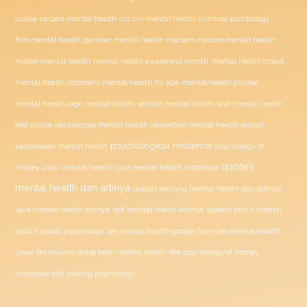
ciri ciri mental health
online
cerpen mental health
criminal psychology
film mental health
gambar mental health
macam macam mental health
materi mental health
mental health awareness month
mental health check
mental health disorders
mental health itu apa
mental health journal
mental health test
mental health logo
mental health service
mental health
penyebab mental health adalah
test online
pentingnya mental health
psychological resilience
psychology of
pertanyaan mental health
quotes
money
puisi mental health
quiz mental health indonesia
mental health dan artinya
quotes tentang mental health dan artinya
save mental health artinya
self mental health artinya
speech about mental
health
sports psychology
tes mental health google form
tes mental health
unair
tes trauma masa kecil mental health
the psychology of money
indonesia pdf
trading psychology