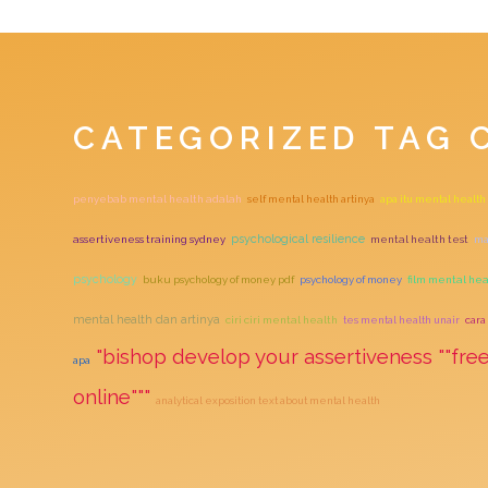
CATEGORIZED TAG 
penyebab mental health adalah
self mental health artinya
apa itu mental health
psychological resilience
assertiveness training sydney
mental health test
ma
psychology
buku psychology of money pdf
psychology of money
film mental hea
mental health dan artinya
ciri ciri mental health
tes mental health unair
cara
"bishop develop your assertiveness ""fre
apa
online"""
analytical exposition text about mental health