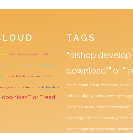
CLOUD
TAGS
"bishop develop 
 issue
artikel tentang mental health
behavioral
cam macam mental health
download"" or ""r
quotes
lth
mental health test online
mental health
apa itu mental health issue
 mengatasi mental health
mental health itu
behavioral psychology
e download"" or ""read
best psychology
mengatasi mental health
cek mental healt
film mental health
psychology
gambar men
mental health awareness month
mental he