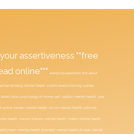
your assertiveness ""free
ead online"""
analytical exposition text about
assertiveness training sydney
artikel tentang mental health
buku psychology of money pdf
 books
caption mental health
cara
ciri ciri mental health
h online
cerpen mental health
criminal
tal health
macam macam mental health
materi mental health
alth check
mental health disorders
mental health itu apa
mental