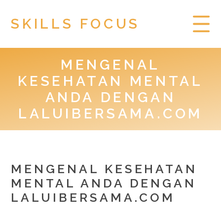
SKILLS FOCUS
MENGENAL
HOME
KESEHATAN MENTAL
PRIVACY POLICY
ANDA DENGAN
LALUIBERSAMA.COM
TOGEL HONGKONG
MENGENAL KESEHATAN
MENTAL ANDA DENGAN
LALUIBERSAMA.COM