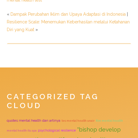
«
Dampak Perubahan Iklim dan Upaya Adaptasi di Indonesia
|
Resilience Scale: Menemukan Keberhasilan melalui Ketahanan
Diri yang Kuat
»
CATEGORIZED TAG
CLOUD
quotes mental health dan artinya
tes mental health unair
film mental health
"bishop develop
psychological resilience
mental health itu apa