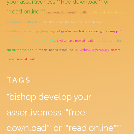
your assertiveness ""free download"" or
""read online"""
cara mengatasi mental health
apa itu mental health issue
self mental health artinya
analytical exposition text about mental health
assertiveness training sydney
psychology of money
buku psychology of money pdf
penyebab mental health adalah
artikel tentang mental health
mental health test
behavioral psychology
ciri ciri mental health
mental health test online
macam
macam mental health
TAGS
"bishop develop your
assertiveness ""free
download"" or ""read online"""