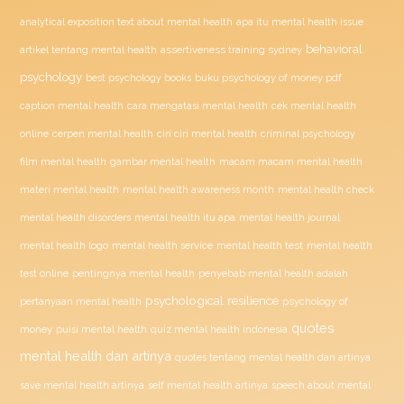
analytical exposition text about mental health
apa itu mental health issue
behavioral
assertiveness training sydney
artikel tentang mental health
psychology
buku psychology of money pdf
best psychology books
caption mental health
cara mengatasi mental health
cek mental health
ciri ciri mental health
online
cerpen mental health
criminal psychology
film mental health
gambar mental health
macam macam mental health
materi mental health
mental health awareness month
mental health check
mental health disorders
mental health itu apa
mental health journal
mental health test
mental health logo
mental health service
mental health
penyebab mental health adalah
test online
pentingnya mental health
psychological resilience
psychology of
pertanyaan mental health
quotes
money
puisi mental health
quiz mental health indonesia
mental health dan artinya
quotes tentang mental health dan artinya
save mental health artinya
self mental health artinya
speech about mental