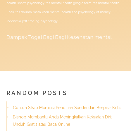
health
sports psychology
tes mental health google form
tes mental health
unair
tes trauma masa kecil mental health
the psychology of money
indonesia pdf
trading psychology
Dampak
Togel
Bagi Bagi Kesehatan mental
RANDOM POSTS
Contoh Sikap Memiliki Pendirian Sendiri dan Berpikir Kritis
Bishop Membantu Anda Meningkatkan Kekuatan Diri:
Unduh Gratis atau Baca Online