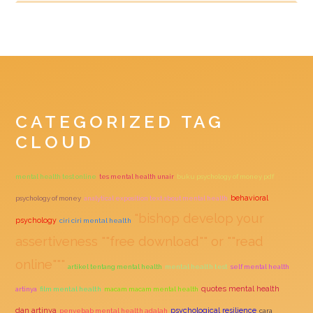
CATEGORIZED TAG
CLOUD
mental health test online
tes mental health unair
buku psychology of money pdf
behavioral
psychology of money
analytical exposition text about mental health
"bishop develop your
psychology
ciri ciri mental health
assertiveness ""free download"" or ""read
online"""
artikel tentang mental health
mental health test
self mental health
quotes mental health
artinya
film mental health
macam macam mental health
dan artinya
psychological resilience
penyebab mental health adalah
cara