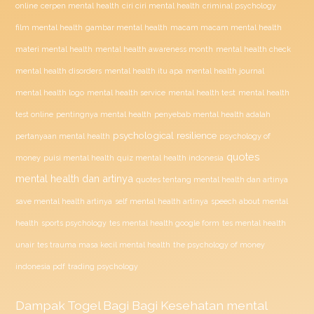
ciri ciri mental health
online
cerpen mental health
criminal psychology
film mental health
gambar mental health
macam macam mental health
materi mental health
mental health awareness month
mental health check
mental health disorders
mental health itu apa
mental health journal
mental health test
mental health logo
mental health service
mental health
penyebab mental health adalah
test online
pentingnya mental health
psychological resilience
psychology of
pertanyaan mental health
quotes
money
puisi mental health
quiz mental health indonesia
mental health dan artinya
quotes tentang mental health dan artinya
save mental health artinya
self mental health artinya
speech about mental
health
sports psychology
tes mental health google form
tes mental health
unair
tes trauma masa kecil mental health
the psychology of money
indonesia pdf
trading psychology
Dampak
Togel
Bagi Bagi Kesehatan mental