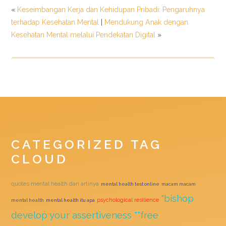
«
Keseimbangan Kerja dan Kehidupan Pribadi: Pengaruhnya
terhadap Kesehatan Mental
|
Mendukung Anak dengan
Kesehatan Mental melalui Pendekatan Digital
»
CATEGORIZED TAG
CLOUD
quotes mental health dan artinya
mental health test online
macam macam
"bishop
psychological resilience
mental health
mental health itu apa
develop your assertiveness ""free