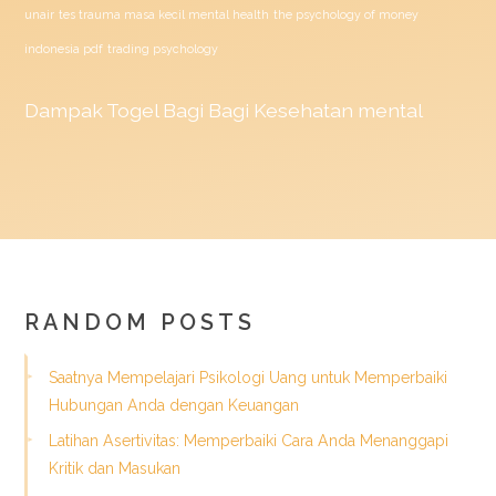
unair
tes trauma masa kecil mental health
the psychology of money
indonesia pdf
trading psychology
Dampak
Togel
Bagi Bagi Kesehatan mental
RANDOM POSTS
Saatnya Mempelajari Psikologi Uang untuk Memperbaiki
Hubungan Anda dengan Keuangan
Latihan Asertivitas: Memperbaiki Cara Anda Menanggapi
Kritik dan Masukan