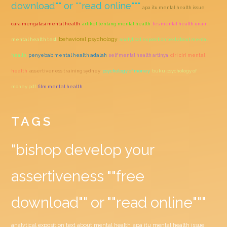
download"" or ""read online"""
apa itu mental health issue
cara mengatasi mental health
artikel tentang mental health
tes mental health unair
behavioral psychology
mental health test
analytical exposition text about mental
health
penyebab mental health adalah
self mental health artinya
ciri ciri mental
health
assertiveness training sydney
psychology of money
buku psychology of
money pdf
film mental health
TAGS
"bishop develop your
assertiveness ""free
download"" or ""read online"""
analytical exposition text about mental health
apa itu mental health issue