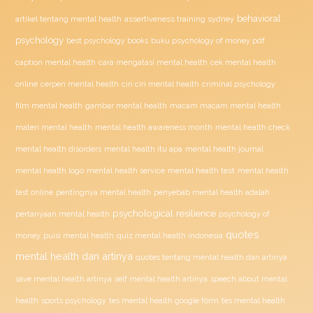
behavioral
assertiveness training sydney
artikel tentang mental health
psychology
buku psychology of money pdf
best psychology books
caption mental health
cara mengatasi mental health
cek mental health
ciri ciri mental health
online
cerpen mental health
criminal psychology
film mental health
gambar mental health
macam macam mental health
materi mental health
mental health awareness month
mental health check
mental health disorders
mental health itu apa
mental health journal
mental health test
mental health logo
mental health service
mental health
penyebab mental health adalah
test online
pentingnya mental health
psychological resilience
psychology of
pertanyaan mental health
quotes
money
puisi mental health
quiz mental health indonesia
mental health dan artinya
quotes tentang mental health dan artinya
save mental health artinya
self mental health artinya
speech about mental
health
sports psychology
tes mental health google form
tes mental health