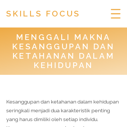
SKILLS FOCUS
MENGGALI MAKNA
HOME
KESANGGUPAN DAN
PRIVACY POLICY
KETAHANAN DALAM
KEHIDUPAN
TOGEL HONGKONG
Kesanggupan dan ketahanan dalam kehidupan
seringkali menjadi dua karakteristik penting
yang harus dimiliki oleh setiap individu.