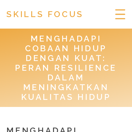
SKILLS FOCUS
MENGHADAPI
HOME
COBAAN HIDUP
PRIVACY POLICY
DENGAN KUAT:
PERAN RESILIENCE
TOGEL HONGKONG
DALAM
MENINGKATKAN
KUALITAS HIDUP
MENGHADAPI