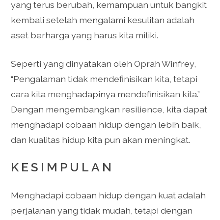
yang terus berubah, kemampuan untuk bangkit
kembali setelah mengalami kesulitan adalah
aset berharga yang harus kita miliki.
Seperti yang dinyatakan oleh Oprah Winfrey,
“Pengalaman tidak mendefinisikan kita, tetapi
cara kita menghadapinya mendefinisikan kita.”
Dengan mengembangkan resilience, kita dapat
menghadapi cobaan hidup dengan lebih baik,
dan kualitas hidup kita pun akan meningkat.
KESIMPULAN
Menghadapi cobaan hidup dengan kuat adalah
perjalanan yang tidak mudah, tetapi dengan