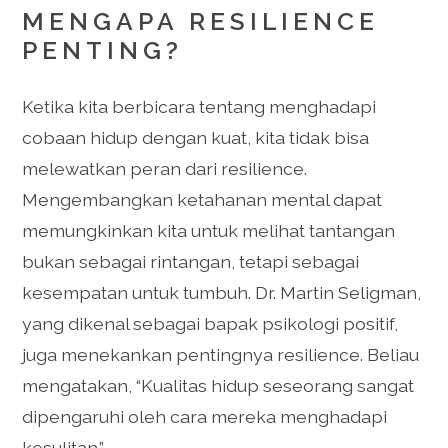
MENGAPA RESILIENCE
PENTING?
Ketika kita berbicara tentang menghadapi
cobaan hidup dengan kuat, kita tidak bisa
melewatkan peran dari resilience.
Mengembangkan ketahanan mental dapat
memungkinkan kita untuk melihat tantangan
bukan sebagai rintangan, tetapi sebagai
kesempatan untuk tumbuh. Dr. Martin Seligman,
yang dikenal sebagai bapak psikologi positif,
juga menekankan pentingnya resilience. Beliau
mengatakan, “Kualitas hidup seseorang sangat
dipengaruhi oleh cara mereka menghadapi
kesulitan.”