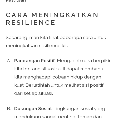
CARA MENINGKATKAN
RESILIENCE
Sekarang, mari kita lihat beberapa cara untuk
meningkatkan resilience kita:
Pandangan Positif
: Mengubah cara berpikir
kita tentang situasi sulit dapat membantu
kita menghadapi cobaan hidup dengan
kuat. Berlatihlah untuk melihat sisi positif
dari setiap situasi.
Dukungan Sosial
: Lingkungan sosial yang
mendukung sangat penting. Teman dan