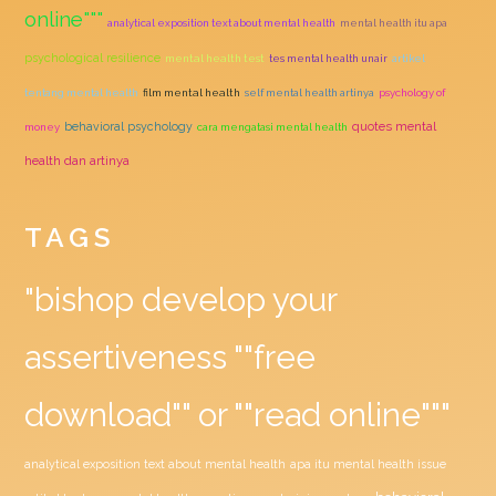
online"""
analytical exposition text about mental health
mental health itu apa
psychological resilience
mental health test
tes mental health unair
artikel
tentang mental health
film mental health
self mental health artinya
psychology of
quotes mental
behavioral psychology
money
cara mengatasi mental health
health dan artinya
TAGS
"bishop develop your
assertiveness ""free
download"" or ""read online"""
analytical exposition text about mental health
apa itu mental health issue