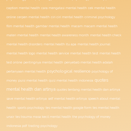
caption mental health
cara mengatasi mental health
cek mental health
ciri ciri mental health
online
cerpen mental health
criminal psychology
film mental health
gambar mental health
macam macam mental health
materi mental health
mental health awareness month
mental health check
mental health disorders
mental health itu apa
mental health journal
mental health test
mental health logo
mental health service
mental health
penyebab mental health adalah
test online
pentingnya mental health
psychological resilience
psychology of
pertanyaan mental health
quotes
money
puisi mental health
quiz mental health indonesia
mental health dan artinya
quotes tentang mental health dan artinya
save mental health artinya
self mental health artinya
speech about mental
health
sports psychology
tes mental health google form
tes mental health
unair
tes trauma masa kecil mental health
the psychology of money
indonesia pdf
trading psychology