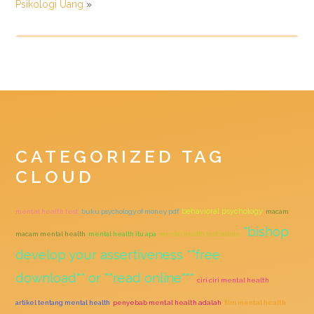
Psikologi Uang
»
CATEGORIZED TAG
CLOUD
behavioral psychology
mental health test
buku psychology of money pdf
macam
"bishop
macam mental health
mental health itu apa
mental health test online
develop your assertiveness ""free
download"" or ""read online"""
ciri ciri mental health
artikel tentang mental health
penyebab mental health adalah
film mental health