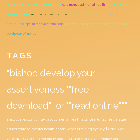
quotes mental health dan artinya
cara mengatasi mental health
assertiveness
psychological resilience
training sydney
self mental health artinya
tes mental
health unair
apa itu mental health issue
analytical exposition text about mental health
psychology of money
TAGS
"bishop develop your
assertiveness ""free
download"" or ""read online"""
analytical exposition text about mental health
apa itu mental health issue
behavioral
assertiveness training sydney
artikel tentang mental health
psychology
buku psychology of money pdf
best psychology books