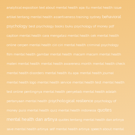
analytical exposition text about mental health
apa itu mental health issue
behavioral
assertiveness training sydney
artikel tentang mental health
psychology
buku psychology of money pdf
best psychology books
caption mental health
cara mengatasi mental health
cek mental health
ciri ciri mental health
online
cerpen mental health
criminal psychology
film mental health
gambar mental health
macam macam mental health
materi mental health
mental health awareness month
mental health check
mental health disorders
mental health itu apa
mental health journal
mental health test
mental health logo
mental health service
mental health
penyebab mental health adalah
test online
pentingnya mental health
psychological resilience
psychology of
pertanyaan mental health
quotes
money
puisi mental health
quiz mental health indonesia
mental health dan artinya
quotes tentang mental health dan artinya
save mental health artinya
self mental health artinya
speech about mental