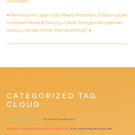
worksheets
«
Membaca Arti dalam Kata: Makna Mendalam di Balik Kutipan
Kesehatan Mental
|
Psikologi Adalah: Mengapa Pengetahuan
tentang Jiwa dan Pikiran Manusia Penting?
»
CATEGORIZED TAG
CLOUD
self mental health artinya
tes mental health unair
penyebab mental health adalah
analytical exposition text about mental health
buku psychology of money pdf