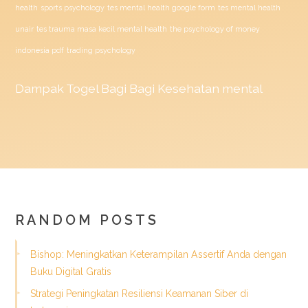
health
sports psychology
tes mental health google form
tes mental health
unair
tes trauma masa kecil mental health
the psychology of money
indonesia pdf
trading psychology
Dampak
Togel
Bagi Bagi Kesehatan mental
RANDOM POSTS
Bishop: Meningkatkan Keterampilan Assertif Anda dengan
Buku Digital Gratis
Strategi Peningkatan Resiliensi Keamanan Siber di