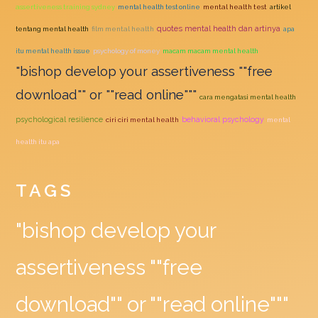
assertiveness training sydney
mental health test online
mental health test
artikel
quotes mental health dan artinya
tentang mental health
film mental health
apa
itu mental health issue
psychology of money
macam macam mental health
"bishop develop your assertiveness ""free
download"" or ""read online"""
cara mengatasi mental health
psychological resilience
behavioral psychology
ciri ciri mental health
mental
health itu apa
TAGS
"bishop develop your
assertiveness ""free
download"" or ""read online"""