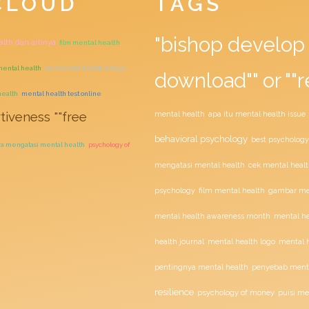
CLOUD
TAGS
"bishop develop 
lth dan artinya
film mental health
ental health
self mental health artinya
download"" or ""r
health
mental health test online
tiveness ""free
mental health
apa itu mental health issue
behavioral psychology
best psychology
ra mengatasi mental health
psychology of
mengatasi mental health
cek mental healt
film mental health
psychology
gambar men
mental health awareness month
mental he
health journal
mental health logo
mental h
penyebab menta
pentingnya mental health
resilience
psychology of money
puisi me