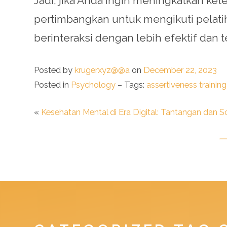
Jadi, jika Anda ingin meningkatkan ke
pertimbangkan untuk mengikuti pelatiha
berinteraksi dengan lebih efektif dan
Posted by
krugerxyz@@a
on
December 22, 2023
Posted in
Psychology
– Tags:
assertiveness training
«
Kesehatan Mental di Era Digital: Tantangan dan S