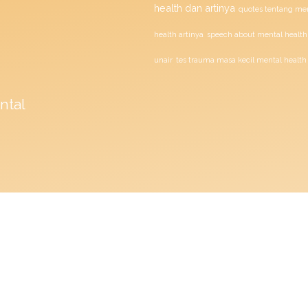
health dan artinya
quotes tentang men
health artinya
speech about mental health
unair
tes trauma masa kecil mental health
ntal