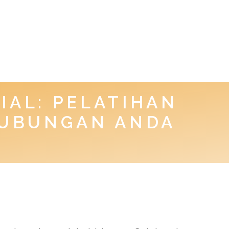
IAL: PELATIHAN
HUBUNGAN ANDA
N