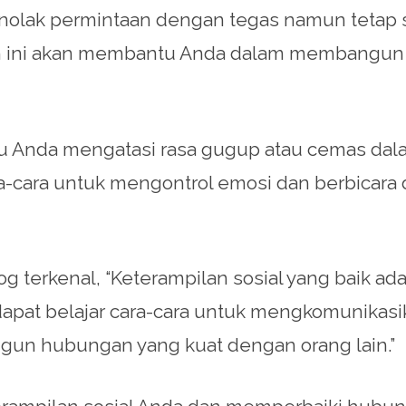
enolak permintaan dengan tegas namun tetap 
lan ini akan membantu Anda dalam membangu
 Anda mengatasi rasa gugup atau cemas dalam 
a-cara untuk mengontrol emosi dan berbicara 
g terkenal, “Keterampilan sosial yang baik a
 dapat belajar cara-cara untuk mengkomunika
gun hubungan yang kuat dengan orang lain.”