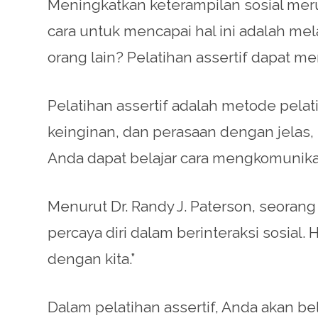
Meningkatkan keterampilan sosial mer
cara untuk mencapai hal ini adalah me
orang lain? Pelatihan assertif dapat 
Pelatihan assertif adalah metode pel
keinginan, dan perasaan dengan jelas,
Anda dapat belajar cara mengkomunikas
Menurut Dr. Randy J. Paterson, seorang
percaya diri dalam berinteraksi sosia
dengan kita.”
Dalam pelatihan assertif, Anda akan b