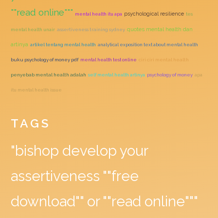
""read online"""
psychological resilience
mental health itu apa
tes
quotes mental health dan
mental health unair
assertiveness training sydney
artinya
artikel tentang mental health
analytical exposition text about mental health
buku psychology of money pdf
mental health test online
ciri ciri mental health
penyebab mental health adalah
self mental health artinya
psychology of money
apa
itu mental health issue
TAGS
"bishop develop your
assertiveness ""free
download"" or ""read online"""