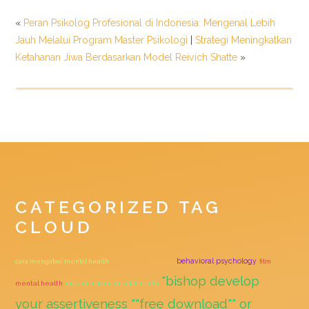
«
Peran Psikolog Profesional di Indonesia: Mengenal Lebih
Jauh Melalui Program Master Psikologi
|
Strategi Meningkatkan
Ketahanan Jiwa Berdasarkan Model Reivich Shatte
»
CATEGORIZED TAG
CLOUD
behavioral psychology
cara mengatasi mental health
mental health test
film
"bishop develop
mental health
macam macam mental health
your assertiveness ""free download"" or