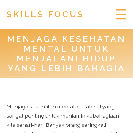
SKILLS FOCUS
MENJAGA KESEHATAN
HOME
MENTAL UNTUK
PRIVACY POLICY
MENJALANI HIDUP
YANG LEBIH BAHAGIA
TOGEL HONGKONG
Menjaga kesehatan mental adalah hal yang
sangat penting untuk menjamin kebahagiaan
kita sehari-hari. Banyak orang seringkali