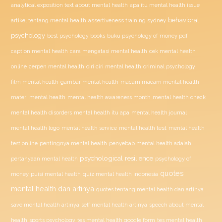
analytical exposition text about mental health
apa itu mental health issue
behavioral
assertiveness training sydney
artikel tentang mental health
psychology
buku psychology of money pdf
best psychology books
caption mental health
cara mengatasi mental health
cek mental health
ciri ciri mental health
online
cerpen mental health
criminal psychology
film mental health
gambar mental health
macam macam mental health
materi mental health
mental health awareness month
mental health check
mental health disorders
mental health itu apa
mental health journal
mental health test
mental health logo
mental health service
mental health
penyebab mental health adalah
test online
pentingnya mental health
psychological resilience
psychology of
pertanyaan mental health
quotes
money
puisi mental health
quiz mental health indonesia
mental health dan artinya
quotes tentang mental health dan artinya
save mental health artinya
self mental health artinya
speech about mental
health
sports psychology
tes mental health google form
tes mental health