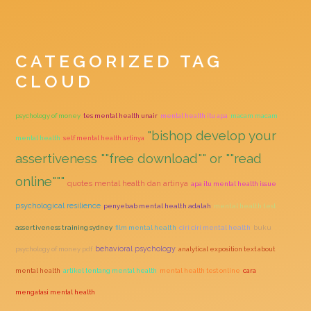
CATEGORIZED TAG
CLOUD
psychology of money
tes mental health unair
mental health itu apa
macam macam
"bishop develop your
mental health
self mental health artinya
assertiveness ""free download"" or ""read
online"""
quotes mental health dan artinya
apa itu mental health issue
psychological resilience
penyebab mental health adalah
mental health test
assertiveness training sydney
film mental health
ciri ciri mental health
buku
behavioral psychology
psychology of money pdf
analytical exposition text about
mental health
artikel tentang mental health
mental health test online
cara
mengatasi mental health