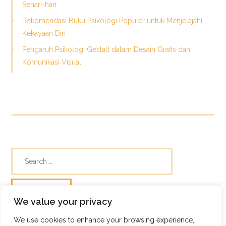
Sehari-hari
Rekomendasi Buku Psikologi Populer untuk Menjelajahi
Kekayaan Diri
Pengaruh Psikologi Gestalt dalam Desain Grafis dan
Komunikasi Visual
We value your privacy
We use cookies to enhance your browsing experience,