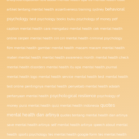
behavioral
assertiveness training sydney
artikel tentang mental health
psychology
buku psychology of money pdf
best psychology books
caption mental health
cara mengatasi mental health
cek mental health
ciri ciri mental health
online
cerpen mental health
criminal psychology
film mental health
gambar mental health
macam macam mental health
materi mental health
mental health awareness month
mental health check
mental health disorders
mental health itu apa
mental health journal
mental health test
mental health logo
mental health service
mental health
penyebab mental health adalah
test online
pentingnya mental health
psychological resilience
psychology of
pertanyaan mental health
quotes
money
puisi mental health
quiz mental health indonesia
mental health dan artinya
quotes tentang mental health dan artinya
save mental health artinya
self mental health artinya
speech about mental
health
sports psychology
tes mental health google form
tes mental health