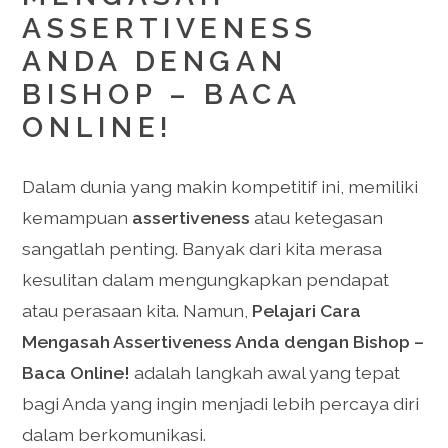
ASSERTIVENESS
ANDA DENGAN
BISHOP – BACA
ONLINE!
Dalam dunia yang makin kompetitif ini, memiliki
kemampuan
assertiveness
atau ketegasan
sangatlah penting. Banyak dari kita merasa
kesulitan dalam mengungkapkan pendapat
atau perasaan kita. Namun,
Pelajari Cara
Mengasah Assertiveness Anda dengan Bishop –
Baca Online!
adalah langkah awal yang tepat
bagi Anda yang ingin menjadi lebih percaya diri
dalam berkomunikasi.