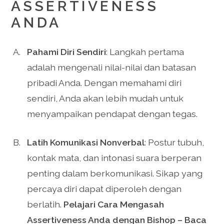
ASSERTIVENESS
ANDA
Pahami Diri Sendiri
: Langkah pertama
adalah mengenali nilai-nilai dan batasan
pribadi Anda. Dengan memahami diri
sendiri, Anda akan lebih mudah untuk
menyampaikan pendapat dengan tegas.
Latih Komunikasi Nonverbal
: Postur tubuh,
kontak mata, dan intonasi suara berperan
penting dalam berkomunikasi. Sikap yang
percaya diri dapat diperoleh dengan
berlatih.
Pelajari Cara Mengasah
Assertiveness Anda dengan Bishop – Baca