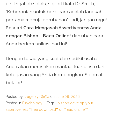
diri. Ingatlah selalu, seperti kata Dr. Smith,
“Keberanian untuk berbicara adalah langkah
pertama menuju perubahan.” Jadi, jangan ragu!
Pelajari Cara Mengasah Assertiveness Anda
dengan Bishop – Baca Online!
dan ubah cara
Anda berkomunikasi hari ini!
Dengan tekad yang kuat dan sedikit usaha,
Anda akan merasakan manfaat luar biasa dari
ketegasan yang Anda kembangkan. Selamat
belajar!
Posted by
krugerxyz@@a
on
June 28, 2026
Posted in
Psychology
– Tags:
"bishop develop your
assertiveness ""free download"" or ""read online"""