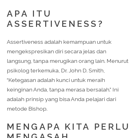
APA ITU
ASSERTIVENESS?
Assertiveness adalah kemampuan untuk
mengekspresikan diri secara jelas dan
langsung, tanpa merugikan orang lain. Menurut
psikolog terkemuka, Dr. John D. Smith,
“Ketegasan adalah kunci untuk meraih
keinginan Anda, tanpa merasa bersalah.” Ini
adalah prinsip yang bisa Anda pelajari dari
metode Bishop.
MENGAPA KITA PERLU
MENGASAH