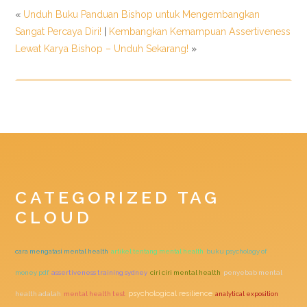
«
Unduh Buku Panduan Bishop untuk Mengembangkan
Sangat Percaya Diri!
|
Kembangkan Kemampuan Assertiveness
Lewat Karya Bishop – Unduh Sekarang!
»
CATEGORIZED TAG
CLOUD
cara mengatasi mental health
artikel tentang mental health
buku psychology of
money pdf
assertiveness training sydney
ciri ciri mental health
penyebab mental
psychological resilience
health adalah
mental health test
analytical exposition