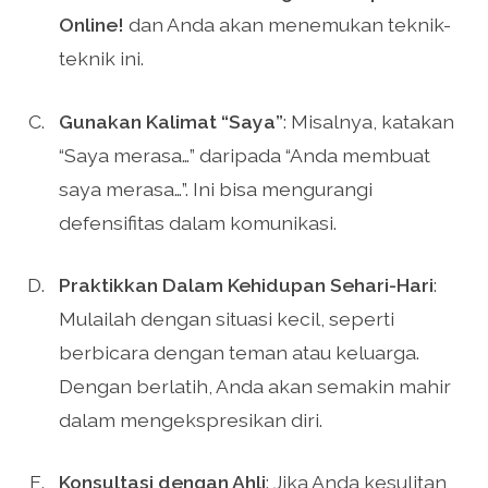
Online!
dan Anda akan menemukan teknik-
teknik ini.
Gunakan Kalimat “Saya”
: Misalnya, katakan
“Saya merasa…” daripada “Anda membuat
saya merasa…”. Ini bisa mengurangi
defensifitas dalam komunikasi.
Praktikkan Dalam Kehidupan Sehari-Hari
:
Mulailah dengan situasi kecil, seperti
berbicara dengan teman atau keluarga.
Dengan berlatih, Anda akan semakin mahir
dalam mengekspresikan diri.
Konsultasi dengan Ahli
: Jika Anda kesulitan,