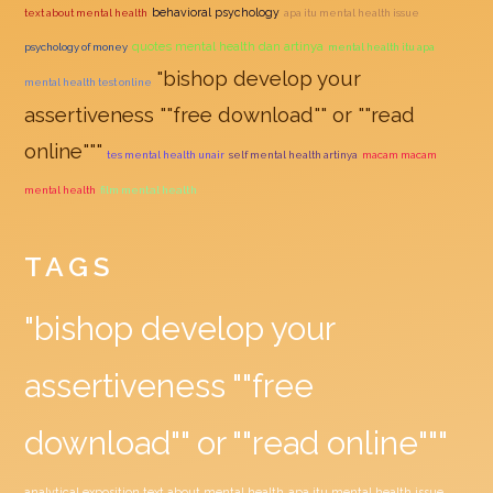
behavioral psychology
text about mental health
apa itu mental health issue
quotes mental health dan artinya
psychology of money
mental health itu apa
"bishop develop your
mental health test online
assertiveness ""free download"" or ""read
online"""
tes mental health unair
self mental health artinya
macam macam
mental health
film mental health
TAGS
"bishop develop your
assertiveness ""free
download"" or ""read online"""
analytical exposition text about mental health
apa itu mental health issue