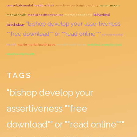
penyebab mental health adalah
assertiveness training sydney
macam macam
behavioral
mental health
mental health test online
mental health test
"bishop develop your assertiveness
psychology
""free download"" or ""read online"""
ciri ciri mental
health
apa itu mental health issue
mental health itu apa
analytical exposition text
about mental health
TAGS
"bishop develop your
assertiveness ""free
download"" or ""read online"""