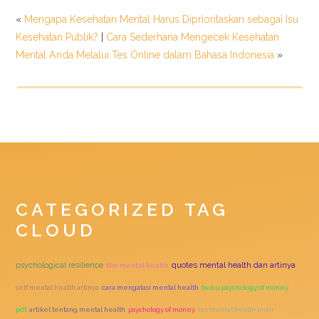
«
Mengapa Kesehatan Mental Harus Diprioritaskan sebagai Isu
Kesehatan Publik?
|
Cara Sederhana Mengecek Kesehatan
Mental Anda Melalui Tes Online dalam Bahasa Indonesia
»
CATEGORIZED TAG
CLOUD
quotes mental health dan artinya
psychological resilience
film mental health
self mental health artinya
cara mengatasi mental health
buku psychology of money
pdf
artikel tentang mental health
psychology of money
tes mental health unair