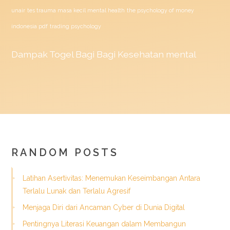
unair
tes trauma masa kecil mental health
the psychology of money
indonesia pdf
trading psychology
Dampak
Togel
Bagi Bagi Kesehatan mental
RANDOM POSTS
Latihan Asertivitas: Menemukan Keseimbangan Antara
Terlalu Lunak dan Terlalu Agresif
Menjaga Diri dari Ancaman Cyber di Dunia Digital
Pentingnya Literasi Keuangan dalam Membangun