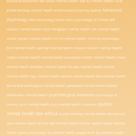
analytical exposition text about mental health
apa itu mental health issue
behavioral
assertiveness training sydney
artikel tentang mental health
psychology
buku psychology of money pdf
best psychology books
caption mental health
cara mengatasi mental health
cek mental health
ciri ciri mental health
online
cerpen mental health
criminal psychology
film mental health
gambar mental health
macam macam mental health
materi mental health
mental health awareness month
mental health check
mental health disorders
mental health itu apa
mental health journal
mental health test
mental health logo
mental health service
mental health
penyebab mental health adalah
test online
pentingnya mental health
psychological resilience
psychology of
pertanyaan mental health
quotes
money
puisi mental health
quiz mental health indonesia
mental health dan artinya
quotes tentang mental health dan artinya
save mental health artinya
self mental health artinya
speech about mental
health
sports psychology
tes mental health google form
tes mental health