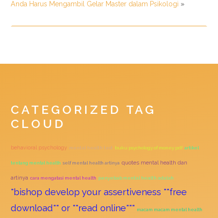
Anda Harus Mengambil Gelar Master dalam Psikologi
»
CATEGORIZED TAG
CLOUD
behavioral psychology
mental health test
buku psychology of money pdf
artikel
quotes mental health dan
tentang mental health
self mental health artinya
artinya
cara mengatasi mental health
penyebab mental health adalah
"bishop develop your assertiveness ""free
download"" or ""read online"""
macam macam mental health