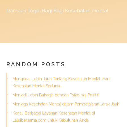
Dampak
Togel
Bagi Bagi Kesehatan mental
RANDOM POSTS
Mengenal Lebih Jauh Tentang Kesehatan Mental: Hari
Kesehatan Mental Sedunia
Menjadi Lebih Bahagia dengan Psikologi Positif
Menjaga Kesehatan Mental dalam Pembelajaran Jarak Jauh
Kenali Berbagai Layanan Kesehatan Mental di
Laluibersama.com untuk Kebutuhan Anda