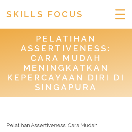
SKILLS FOCUS
PELATIHAN
HOME
ASSERTIVENESS:
PRIVACY POLICY
CARA MUDAH
MENINGKATKAN
TOGEL HONGKONG
KEPERCAYAAN DIRI DI
SINGAPURA
Pelatihan Assertiveness: Cara Mudah