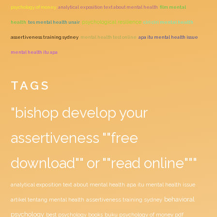
psychology of money
analytical exposition text about mental health
film mental
psychological resilience
health
tes mental health unair
ciri ciri mental health
assertiveness training sydney
mental health test online
apa itu mental health issue
mental health itu apa
TAGS
"bishop develop your
assertiveness ""free
download"" or ""read online"""
analytical exposition text about mental health
apa itu mental health issue
behavioral
assertiveness training sydney
artikel tentang mental health
psychology
buku psychology of money pdf
best psychology books