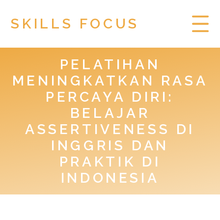
SKILLS FOCUS
PELATIHAN
HOME
MENINGKATKAN RASA
PRIVACY POLICY
PERCAYA DIRI:
BELAJAR
TOGEL HONGKONG
ASSERTIVENESS DI
INGGRIS DAN
PRAKTIK DI
INDONESIA