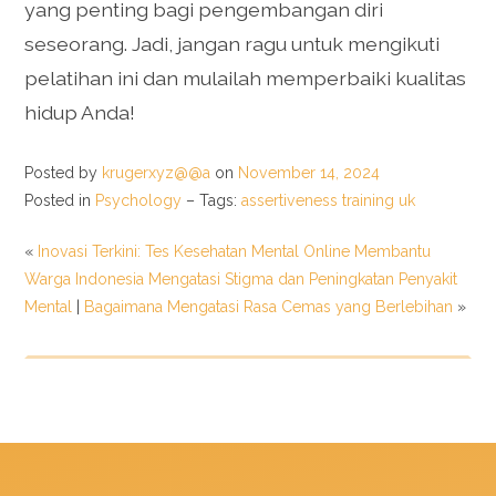
yang penting bagi pengembangan diri
seseorang. Jadi, jangan ragu untuk mengikuti
pelatihan ini dan mulailah memperbaiki kualitas
hidup Anda!
Posted by
krugerxyz@@a
on
November 14, 2024
Posted in
Psychology
– Tags:
assertiveness training uk
«
Inovasi Terkini: Tes Kesehatan Mental Online Membantu
Warga Indonesia Mengatasi Stigma dan Peningkatan Penyakit
Mental
|
Bagaimana Mengatasi Rasa Cemas yang Berlebihan
»