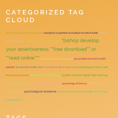
CATEGORIZED TAG
CLOUD
assertiveness training sydney
analytical exposition text about mental health
ciri ciri
"bishop develop
mental health
artikel tentang mental health
your assertiveness ""free download"" or
""read online"""
apa itu mental health issue
penyebab mental health
adalah
tes mental health unair
mental health itu apa
buku psychology of money pdf
quotes mental health dan artinya
behavioral psychology
film mental health
mental health test
mental health test online
psychology of money
cara mengatasi
psychological resilience
mental health
macam macam mental health
self mental
health artinya
TAGS