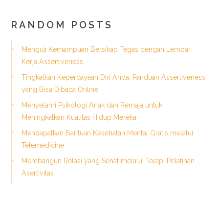
RANDOM POSTS
Menguji Kemampuan Bersikap Tegas dengan Lembar
Kerja Assertiveness
Tingkatkan Kepercayaan Diri Anda: Panduan Assertiveness
yang Bisa Dibaca Online
Menyelami Psikologi Anak dan Remaja untuk
Meningkatkan Kualitas Hidup Mereka
Mendapatkan Bantuan Kesehatan Mental Gratis melalui
Telemedicine
Membangun Relasi yang Sehat melalui Terapi Pelatihan
Asertivitas