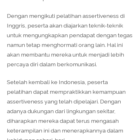
Dengan mengikuti pelatihan assertiveness di
Inggris, peserta akan diajarkan teknik-teknik
untuk mengungkapkan pendapat dengan tegas
namun tetap menghormati orang lain. Hal ini
akan membantu mereka untuk menjadi lebih
percaya diri dalam berkomunikasi.
Setelah kembali ke Indonesia, peserta
pelatihan dapat mempraktikkan kemampuan
assertiveness yang telah dipelajari. Dengan
adanya dukungan dari lingkungan sekitar,
diharapkan mereka dapat terus mengasah
keterampilan ini dan menerapkannya dalam