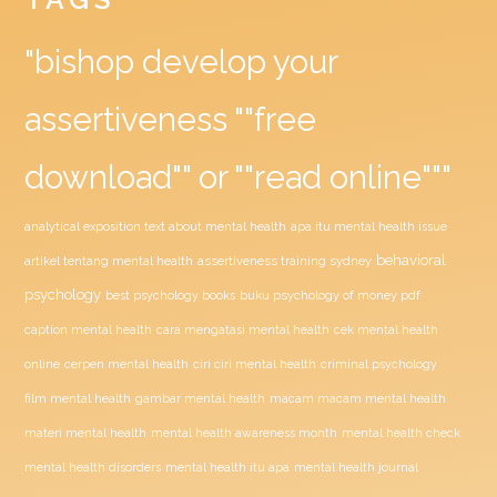
"bishop develop your
assertiveness ""free
download"" or ""read online"""
analytical exposition text about mental health
apa itu mental health issue
behavioral
assertiveness training sydney
artikel tentang mental health
psychology
buku psychology of money pdf
best psychology books
caption mental health
cara mengatasi mental health
cek mental health
ciri ciri mental health
online
cerpen mental health
criminal psychology
film mental health
gambar mental health
macam macam mental health
materi mental health
mental health awareness month
mental health check
mental health disorders
mental health itu apa
mental health journal