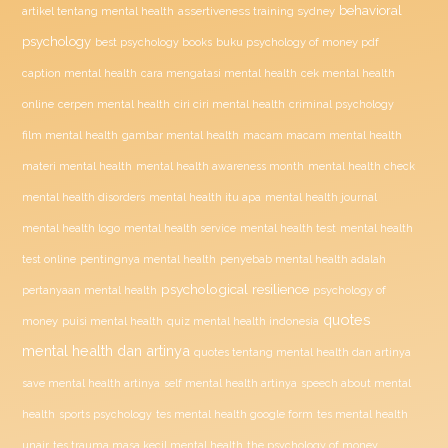
behavioral
assertiveness training sydney
artikel tentang mental health
psychology
buku psychology of money pdf
best psychology books
caption mental health
cara mengatasi mental health
cek mental health
ciri ciri mental health
online
cerpen mental health
criminal psychology
film mental health
gambar mental health
macam macam mental health
materi mental health
mental health awareness month
mental health check
mental health disorders
mental health itu apa
mental health journal
mental health test
mental health logo
mental health service
mental health
penyebab mental health adalah
test online
pentingnya mental health
psychological resilience
psychology of
pertanyaan mental health
quotes
money
puisi mental health
quiz mental health indonesia
mental health dan artinya
quotes tentang mental health dan artinya
save mental health artinya
self mental health artinya
speech about mental
health
sports psychology
tes mental health google form
tes mental health
unair
tes trauma masa kecil mental health
the psychology of money