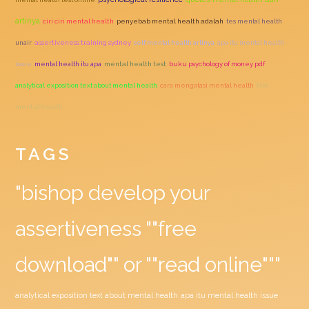
artinya
ciri ciri mental health
penyebab mental health adalah
tes mental health
unair
assertiveness training sydney
self mental health artinya
apa itu mental health
issue
mental health itu apa
mental health test
buku psychology of money pdf
analytical exposition text about mental health
cara mengatasi mental health
film
mental health
TAGS
"bishop develop your
assertiveness ""free
download"" or ""read online"""
analytical exposition text about mental health
apa itu mental health issue