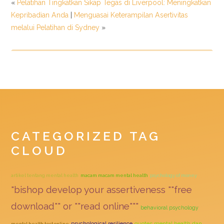
«
Pelatihan Tingkatkan Sikap Tegas di Liverpool: Meningkatkan
Kepribadian Anda
|
Menguasai Keterampilan Asertivitas
melalui Pelatihan di Sydney
»
CATEGORIZED TAG
CLOUD
artikel tentang mental health
macam macam mental health
psychology of money
"bishop develop your assertiveness ""free
download"" or ""read online"""
behavioral psychology
quotes mental health dan
psychological resilience
mental health test online