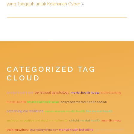
yang Tangguh untuk Ketahanan Cyber
»
CATEGORIZED TAG
CLOUD
behavioral psychology
mental health test
mental health itu apa
artikel tentang
mental health
tes mental health unair
penyebab mental health adalah
psychological resilience
macam macam mental health
film mental health
analytical exposition text about mental health
ciri ciri mental health
assertiveness
training sydney
psychology of money
mental health test online
apa itu mental health