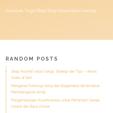
Dampak
Togel
Bagi Bagi Kesehatan mental
RANDOM POSTS
Sikap Assertif untuk Uskup: Strategi dan Tips – Akses
Gratis di Sini!
Mengenal Psikologi Uang dan Bagaimana Hal tersebut
Mempengaruhi Anda
Pengembangan Assertiveness untuk Pemimpin Gereja:
Unduh dan Baca Online