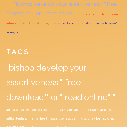
"bishop develop your assertiveness ""free
issue
download"" or ""read online"""
quotes mental health dan
artinya
self mental health artinya
cara mengatasi mental health
buku psychology of
money pdf
TAGS
"bishop develop your
assertiveness ""free
download"" or ""read online"""
analytical exposition text about mental health
apa itu mental health issue
behavioral
assertiveness training sydney
artikel tentang mental health