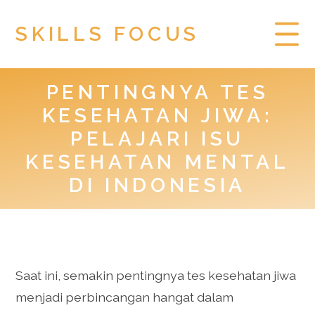
SKILLS FOCUS
PENTINGNYA TES
HOME
KESEHATAN JIWA:
PRIVACY POLICY
PELAJARI ISU
KESEHATAN MENTAL
TOGEL HONGKONG
DI INDONESIA
Saat ini, semakin pentingnya tes kesehatan jiwa
menjadi perbincangan hangat dalam