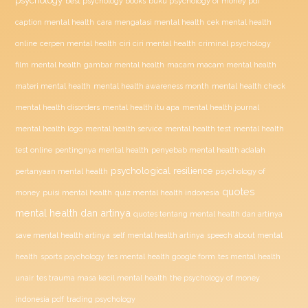
psychology
buku psychology of money pdf
best psychology books
caption mental health
cara mengatasi mental health
cek mental health
ciri ciri mental health
online
cerpen mental health
criminal psychology
film mental health
gambar mental health
macam macam mental health
materi mental health
mental health awareness month
mental health check
mental health disorders
mental health itu apa
mental health journal
mental health test
mental health logo
mental health service
mental health
penyebab mental health adalah
test online
pentingnya mental health
psychological resilience
psychology of
pertanyaan mental health
quotes
money
puisi mental health
quiz mental health indonesia
mental health dan artinya
quotes tentang mental health dan artinya
save mental health artinya
self mental health artinya
speech about mental
health
sports psychology
tes mental health google form
tes mental health
unair
tes trauma masa kecil mental health
the psychology of money
indonesia pdf
trading psychology