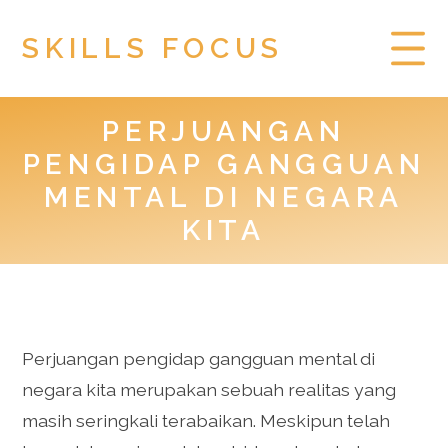
SKILLS FOCUS
PERJUANGAN
HOME
PENGIDAP GANGGUAN
PRIVACY POLICY
MENTAL DI NEGARA
KITA
TOGEL HONGKONG
Perjuangan pengidap gangguan mental di
negara kita merupakan sebuah realitas yang
masih seringkali terabaikan. Meskipun telah