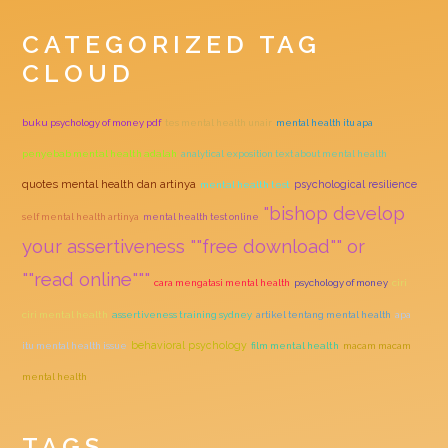
CATEGORIZED TAG
CLOUD
buku psychology of money pdf
tes mental health unair
mental health itu apa
penyebab mental health adalah
analytical exposition text about mental health
quotes mental health dan artinya
psychological resilience
mental health test
"bishop develop
self mental health artinya
mental health test online
your assertiveness ""free download"" or
""read online"""
cara mengatasi mental health
psychology of money
ciri
ciri mental health
assertiveness training sydney
artikel tentang mental health
apa
behavioral psychology
itu mental health issue
film mental health
macam macam
mental health
TAGS