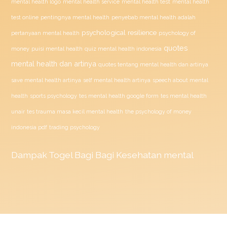
mental health test
mental health logo
mental health service
mental health
penyebab mental health adalah
test online
pentingnya mental health
psychological resilience
psychology of
pertanyaan mental health
quotes
money
puisi mental health
quiz mental health indonesia
mental health dan artinya
quotes tentang mental health dan artinya
save mental health artinya
self mental health artinya
speech about mental
health
sports psychology
tes mental health google form
tes mental health
unair
tes trauma masa kecil mental health
the psychology of money
indonesia pdf
trading psychology
Dampak
Togel
Bagi Bagi Kesehatan mental