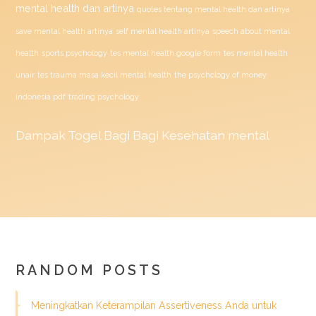
mental health dan artinya
quotes tentang mental health dan artinya
save mental health artinya
self mental health artinya
speech about mental
health
sports psychology
tes mental health google form
tes mental health
unair
tes trauma masa kecil mental health
the psychology of money
indonesia pdf
trading psychology
Dampak
Togel
Bagi Bagi Kesehatan mental
RANDOM POSTS
Meningkatkan Keterampilan Assertiveness Anda untuk