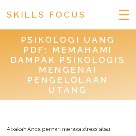
SKILLS FOCUS
PSIKOLOGI UANG
HOME
PDF: MEMAHAMI
PRIVACY POLICY
DAMPAK PSIKOLOGIS
MENGENAI
TOGEL HONGKONG
PENGELOLAAN
UTANG
Apakah Anda pernah merasa stress atau