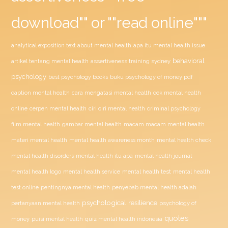
download"" or ""read online"""
analytical exposition text about mental health
apa itu mental health issue
behavioral
assertiveness training sydney
artikel tentang mental health
psychology
buku psychology of money pdf
best psychology books
caption mental health
cara mengatasi mental health
cek mental health
ciri ciri mental health
online
cerpen mental health
criminal psychology
film mental health
gambar mental health
macam macam mental health
materi mental health
mental health awareness month
mental health check
mental health disorders
mental health itu apa
mental health journal
mental health test
mental health logo
mental health service
mental health
penyebab mental health adalah
test online
pentingnya mental health
psychological resilience
psychology of
pertanyaan mental health
quotes
money
puisi mental health
quiz mental health indonesia