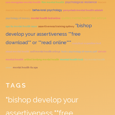
psychological resilience
cara mengatasi mental health
film mental health
macam
behavioral psychology
macam mental health
penyebab mental health adalah
quotes mental health dan artinya
psychology of money
mental health test online
"bishop
apa itu mental health issue
assertiveness training sydney
develop your assertiveness ""free
download"" or ""read online"""
analytical exposition text
about mental health
self mental health artinya
buku psychology of money pdf
ciri ciri
mental health
artikel tentang mental health
mental health test
tes mental health
unair
mental health itu apa
TAGS
"bishop develop your
assertiveness ""free