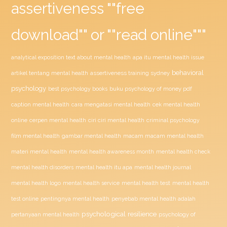
assertiveness ""free
download"" or ""read online"""
analytical exposition text about mental health
apa itu mental health issue
behavioral
assertiveness training sydney
artikel tentang mental health
psychology
buku psychology of money pdf
best psychology books
caption mental health
cara mengatasi mental health
cek mental health
ciri ciri mental health
online
cerpen mental health
criminal psychology
film mental health
gambar mental health
macam macam mental health
materi mental health
mental health awareness month
mental health check
mental health disorders
mental health itu apa
mental health journal
mental health test
mental health logo
mental health service
mental health
penyebab mental health adalah
test online
pentingnya mental health
psychological resilience
psychology of
pertanyaan mental health