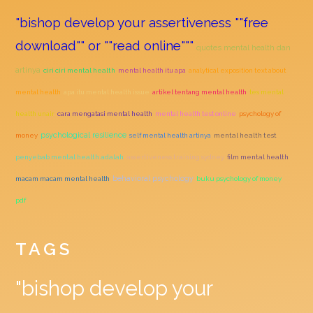
"bishop develop your assertiveness ""free
download"" or ""read online"""
quotes mental health dan
artinya
ciri ciri mental health
mental health itu apa
analytical exposition text about
mental health
apa itu mental health issue
artikel tentang mental health
tes mental
health unair
cara mengatasi mental health
mental health test online
psychology of
psychological resilience
money
self mental health artinya
mental health test
penyebab mental health adalah
assertiveness training sydney
film mental health
behavioral psychology
macam macam mental health
buku psychology of money
pdf
TAGS
"bishop develop your