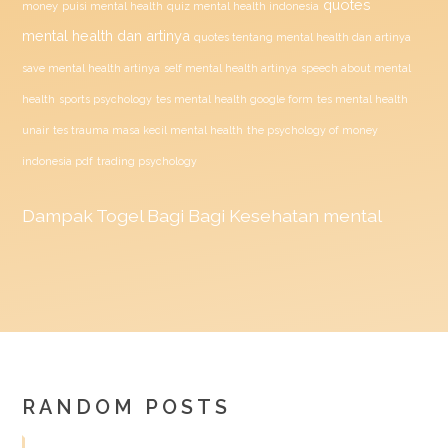
quotes
money
puisi mental health
quiz mental health indonesia
mental health dan artinya
quotes tentang mental health dan artinya
save mental health artinya
self mental health artinya
speech about mental
health
sports psychology
tes mental health google form
tes mental health
unair
tes trauma masa kecil mental health
the psychology of money
indonesia pdf
trading psychology
Dampak
Togel
Bagi Bagi Kesehatan mental
RANDOM POSTS