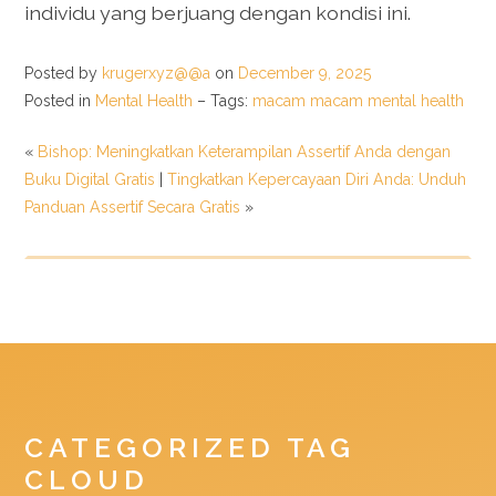
individu yang berjuang dengan kondisi ini.
Posted by
krugerxyz@@a
on
December 9, 2025
Posted in
Mental Health
– Tags:
macam macam mental health
«
Bishop: Meningkatkan Keterampilan Assertif Anda dengan
Buku Digital Gratis
|
Tingkatkan Kepercayaan Diri Anda: Unduh
Panduan Assertif Secara Gratis
»
CATEGORIZED TAG
CLOUD