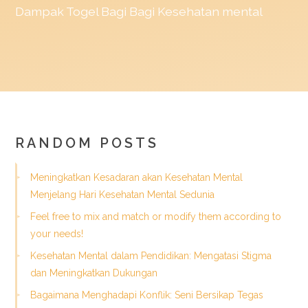
Dampak
Togel
Bagi Bagi Kesehatan mental
RANDOM POSTS
Meningkatkan Kesadaran akan Kesehatan Mental
Menjelang Hari Kesehatan Mental Sedunia
Feel free to mix and match or modify them according to
your needs!
Kesehatan Mental dalam Pendidikan: Mengatasi Stigma
dan Meningkatkan Dukungan
Bagaimana Menghadapi Konflik: Seni Bersikap Tegas