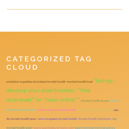
CATEGORIZED TAG
CLOUD
"bishop
analytical exposition text about mental health
mental health test
develop your assertiveness ""free
download"" or ""read online"""
mental health itu apa
artikel
psychological resilience
tentang mental health
macam macam mental health
apa
itu mental health issue
cara mengatasi mental health
mental health test online
tes
mental health unair
buku psychology of money pdf
assertiveness training sydney