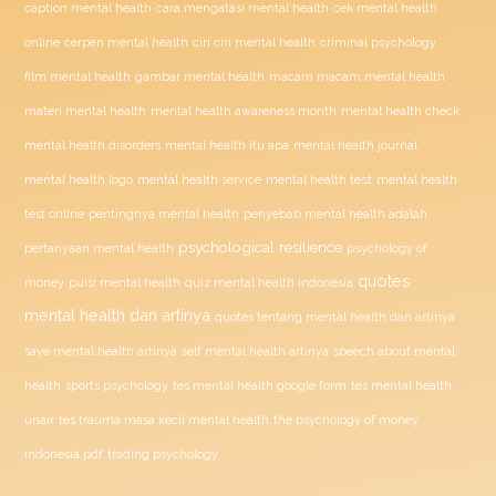
caption mental health
cara mengatasi mental health
cek mental health
ciri ciri mental health
online
cerpen mental health
criminal psychology
film mental health
gambar mental health
macam macam mental health
materi mental health
mental health awareness month
mental health check
mental health disorders
mental health itu apa
mental health journal
mental health test
mental health logo
mental health service
mental health
penyebab mental health adalah
test online
pentingnya mental health
psychological resilience
psychology of
pertanyaan mental health
quotes
money
puisi mental health
quiz mental health indonesia
mental health dan artinya
quotes tentang mental health dan artinya
save mental health artinya
self mental health artinya
speech about mental
health
sports psychology
tes mental health google form
tes mental health
unair
tes trauma masa kecil mental health
the psychology of money
indonesia pdf
trading psychology