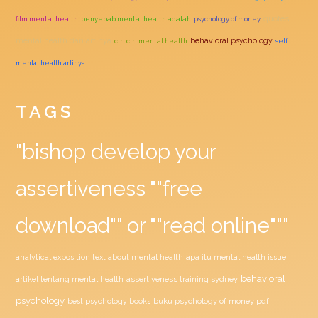
quotes
film mental health
penyebab mental health adalah
psychology of money
mental health dan artinya
behavioral psychology
ciri ciri mental health
self
mental health artinya
TAGS
"bishop develop your
assertiveness ""free
download"" or ""read online"""
analytical exposition text about mental health
apa itu mental health issue
behavioral
assertiveness training sydney
artikel tentang mental health
psychology
buku psychology of money pdf
best psychology books