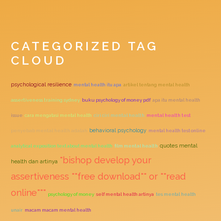
CATEGORIZED TAG
CLOUD
psychological resilience
mental health itu apa
artikel tentang mental health
assertiveness training sydney
buku psychology of money pdf
apa itu mental health
issue
cara mengatasi mental health
ciri ciri mental health
mental health test
behavioral psychology
penyebab mental health adalah
mental health test online
quotes mental
analytical exposition text about mental health
film mental health
"bishop develop your
health dan artinya
assertiveness ""free download"" or ""read
online"""
psychology of money
self mental health artinya
tes mental health
unair
macam macam mental health