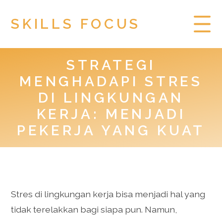
SKILLS FOCUS
STRATEGI
HOME
MENGHADAPI STRES
PRIVACY POLICY
DI LINGKUNGAN
KERJA: MENJADI
TOGEL HONGKONG
PEKERJA YANG KUAT
Stres di lingkungan kerja bisa menjadi hal yang
tidak terelakkan bagi siapa pun. Namun,