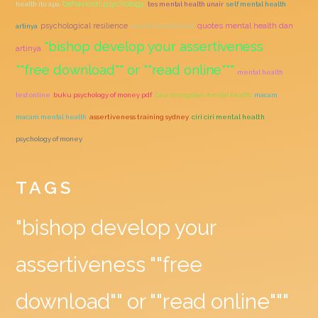
behavioral psychology
health itu apa
tes mental health unair
self mental health
quotes mental health dan
psychological resilience
artinya
mental health test
"bishop develop your assertiveness
artinya
""free download"" or ""read online"""
mental health
test online
buku psychology of money pdf
cara mengatasi mental health
macam
macam mental health
assertiveness training sydney
ciri ciri mental health
psychology of money
TAGS
"bishop develop your
assertiveness ""free
download"" or ""read online"""