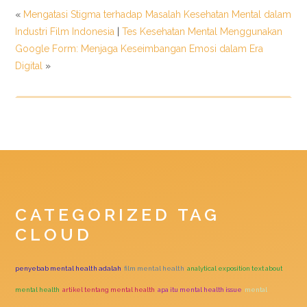
«
Mengatasi Stigma terhadap Masalah Kesehatan Mental dalam
Industri Film Indonesia
|
Tes Kesehatan Mental Menggunakan
Google Form: Menjaga Keseimbangan Emosi dalam Era
Digital
»
CATEGORIZED TAG
CLOUD
penyebab mental health adalah
film mental health
analytical exposition text about
mental health
artikel tentang mental health
apa itu mental health issue
mental