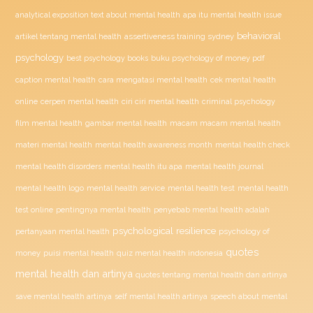
analytical exposition text about mental health
apa itu mental health issue
behavioral
assertiveness training sydney
artikel tentang mental health
psychology
buku psychology of money pdf
best psychology books
caption mental health
cara mengatasi mental health
cek mental health
ciri ciri mental health
online
cerpen mental health
criminal psychology
film mental health
gambar mental health
macam macam mental health
materi mental health
mental health awareness month
mental health check
mental health disorders
mental health itu apa
mental health journal
mental health test
mental health logo
mental health service
mental health
penyebab mental health adalah
test online
pentingnya mental health
psychological resilience
psychology of
pertanyaan mental health
quotes
money
puisi mental health
quiz mental health indonesia
mental health dan artinya
quotes tentang mental health dan artinya
save mental health artinya
self mental health artinya
speech about mental