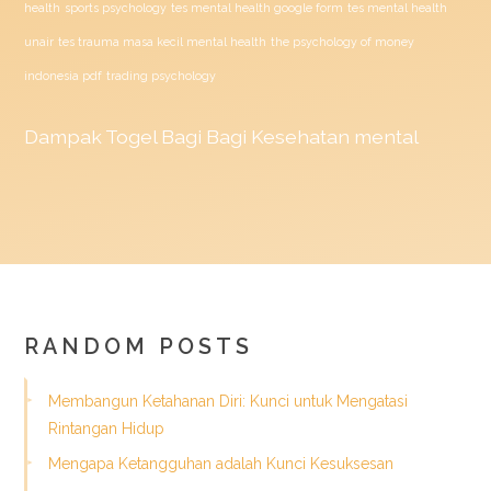
health
sports psychology
tes mental health google form
tes mental health
unair
tes trauma masa kecil mental health
the psychology of money
indonesia pdf
trading psychology
Dampak
Togel
Bagi Bagi Kesehatan mental
RANDOM POSTS
Membangun Ketahanan Diri: Kunci untuk Mengatasi
Rintangan Hidup
Mengapa Ketangguhan adalah Kunci Kesuksesan