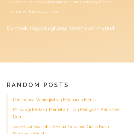
unair
tes trauma masa kecil mental health
the psychology of money
indonesia pdf
trading psychology
Dampak
Togel
Bagi Bagi Kesehatan mental
RANDOM POSTS
Pentingnya Meningkatkan Ketahanan Mental
Psikologi Perilaku: Memahami Dan Mengatasi Kebiasaan
Buruk
Assertiveness untuk Semua: Unduhan Gratis Buku