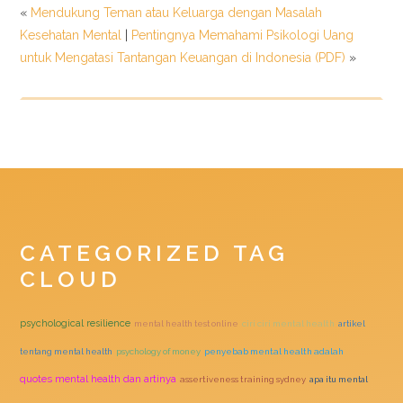
«
Mendukung Teman atau Keluarga dengan Masalah
Kesehatan Mental
|
Pentingnya Memahami Psikologi Uang
untuk Mengatasi Tantangan Keuangan di Indonesia (PDF)
»
CATEGORIZED TAG
CLOUD
psychological resilience
mental health test online
ciri ciri mental health
artikel
tentang mental health
psychology of money
penyebab mental health adalah
quotes mental health dan artinya
assertiveness training sydney
apa itu mental