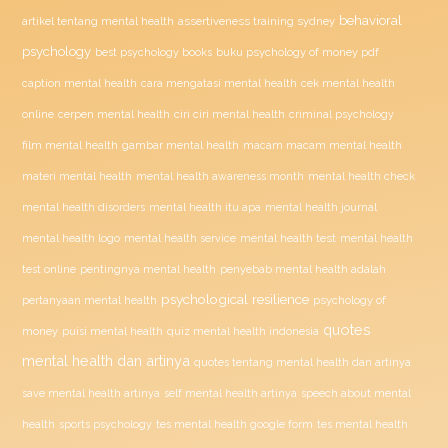
behavioral
assertiveness training sydney
artikel tentang mental health
psychology
buku psychology of money pdf
best psychology books
caption mental health
cara mengatasi mental health
cek mental health
ciri ciri mental health
online
cerpen mental health
criminal psychology
film mental health
gambar mental health
macam macam mental health
materi mental health
mental health awareness month
mental health check
mental health disorders
mental health itu apa
mental health journal
mental health test
mental health logo
mental health service
mental health
penyebab mental health adalah
test online
pentingnya mental health
psychological resilience
psychology of
pertanyaan mental health
quotes
money
puisi mental health
quiz mental health indonesia
mental health dan artinya
quotes tentang mental health dan artinya
save mental health artinya
self mental health artinya
speech about mental
health
sports psychology
tes mental health google form
tes mental health