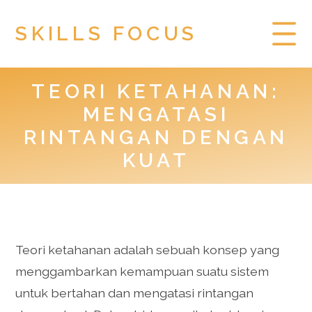
SKILLS FOCUS
TEORI KETAHANAN:
HOME
MENGATASI
PRIVACY POLICY
RINTANGAN DENGAN
KUAT
TOGEL HONGKONG
Teori ketahanan adalah sebuah konsep yang
menggambarkan kemampuan suatu sistem
untuk bertahan dan mengatasi rintangan