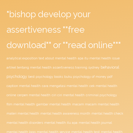
"bishop develop your
assertiveness ""free
download"" or ""read online"""
analytical exposition text about mental health
apa itu mental health issue
behavioral
assertiveness training sydney
artikel tentang mental health
psychology
buku psychology of money pdf
best psychology books
caption mental health
cara mengatasi mental health
cek mental health
ciri ciri mental health
online
cerpen mental health
criminal psychology
film mental health
gambar mental health
macam macam mental health
materi mental health
mental health awareness month
mental health check
mental health disorders
mental health itu apa
mental health journal
mental health test
mental health logo
mental health service
mental health