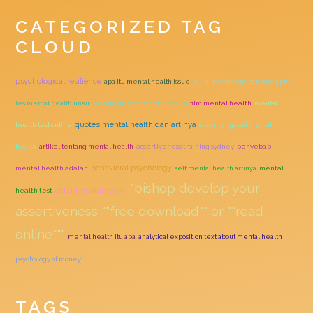
CATEGORIZED TAG
CLOUD
psychological resilience
apa itu mental health issue
buku psychology of money pdf
tes mental health unair
macam macam mental health
film mental health
mental
quotes mental health dan artinya
health test online
cara mengatasi mental
health
artikel tentang mental health
assertiveness training sydney
penyebab
behavioral psychology
mental health adalah
self mental health artinya
mental
"bishop develop your
health test
ciri ciri mental health
assertiveness ""free download"" or ""read
online"""
mental health itu apa
analytical exposition text about mental health
psychology of money
TAGS