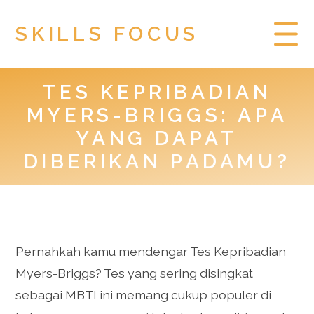
SKILLS FOCUS
TES KEPRIBADIAN
HOME
MYERS-BRIGGS: APA
PRIVACY POLICY
YANG DAPAT
DIBERIKAN PADAMU?
TOGEL HONGKONG
Pernahkah kamu mendengar Tes Kepribadian
Myers-Briggs? Tes yang sering disingkat
sebagai MBTI ini memang cukup populer di