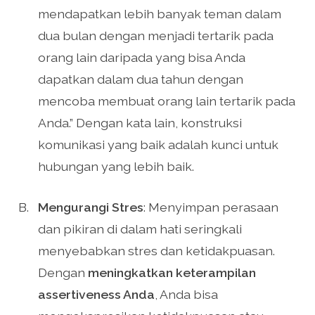
mendapatkan lebih banyak teman dalam
dua bulan dengan menjadi tertarik pada
orang lain daripada yang bisa Anda
dapatkan dalam dua tahun dengan
mencoba membuat orang lain tertarik pada
Anda.” Dengan kata lain, konstruksi
komunikasi yang baik adalah kunci untuk
hubungan yang lebih baik.
Mengurangi Stres
: Menyimpan perasaan
dan pikiran di dalam hati seringkali
menyebabkan stres dan ketidakpuasan.
Dengan
meningkatkan keterampilan
assertiveness Anda
, Anda bisa