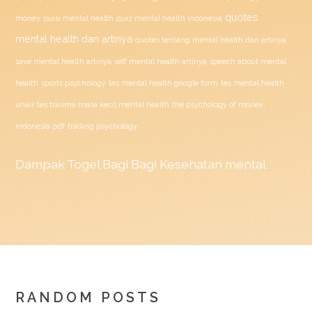
quotes
money
puisi mental health
quiz mental health indonesia
mental health dan artinya
quotes tentang mental health dan artinya
save mental health artinya
self mental health artinya
speech about mental
health
sports psychology
tes mental health google form
tes mental health
unair
tes trauma masa kecil mental health
the psychology of money
indonesia pdf
trading psychology
Dampak
Togel
Bagi Bagi Kesehatan mental
RANDOM POSTS