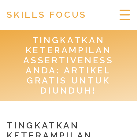
SKILLS FOCUS
TINGKATKAN
HOME
KETERAMPILAN
PRIVACY POLICY
ASSERTIVENESS
ANDA: ARTIKEL
TOGEL HONGKONG
GRATIS UNTUK
DIUNDUH!
TINGKATKAN
KETERAMPILAN