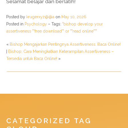
Selamat belajar dan berlatih!
Posted by
krugerxyz@@a
on
May 10, 2026
Posted in
Psychology
– Tags:
"bishop develop your
assertiveness ""free download"" or ""read online"""
«
Bishop Mengajarkan Pentingnya Assertiveness: Baca Online!
|
Bishop: Cara Meningkatkan Keterampilan Assertiveness –
Tersedia untuk Baca Online!
»
CATEGORIZED TAG