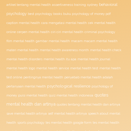
behavioral
assertiveness training sydney
artikel tentang mental health
psychology
buku psychology of money pdf
best psychology books
caption mental health
cara mengatasi mental health
cek mental health
ciri ciri mental health
online
cerpen mental health
criminal psychology
film mental health
gambar mental health
macam macam mental health
materi mental health
mental health awareness month
mental health check
mental health disorders
mental health itu apa
mental health journal
mental health test
mental health logo
mental health service
mental health
penyebab mental health adalah
test online
pentingnya mental health
psychological resilience
psychology of
pertanyaan mental health
quotes
money
puisi mental health
quiz mental health indonesia
mental health dan artinya
quotes tentang mental health dan artinya
save mental health artinya
self mental health artinya
speech about mental
health
sports psychology
tes mental health google form
tes mental health