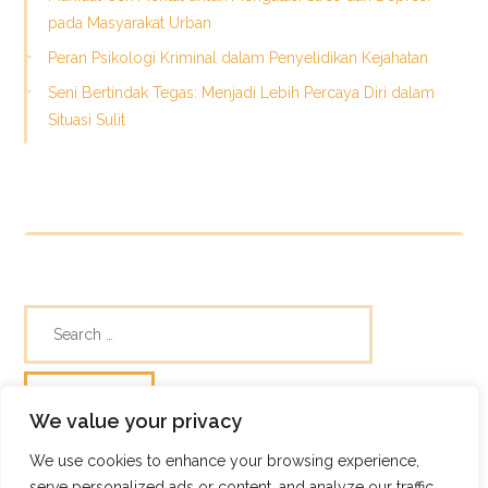
pada Masyarakat Urban
Peran Psikologi Kriminal dalam Penyelidikan Kejahatan
Seni Bertindak Tegas: Menjadi Lebih Percaya Diri dalam
Situasi Sulit
We value your privacy
We use cookies to enhance your browsing experience,
© Skills Focus
serve personalized ads or content, and analyze our traffic.