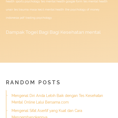
health
sports psychology
tes mental health google form
tes mental health
unair
tes trauma masa kecil mental health
the psychology of money
indonesia pdf
trading psychology
Dampak
Togel
Bagi Bagi Kesehatan mental
RANDOM POSTS
Mengenal Diri Anda Lebih Baik dengan Tes Kesehatan
Mental Online Lalui Bersama.com
Mengenal Sifat Asertif yang Kuat dan Cara
Mengembangkannya