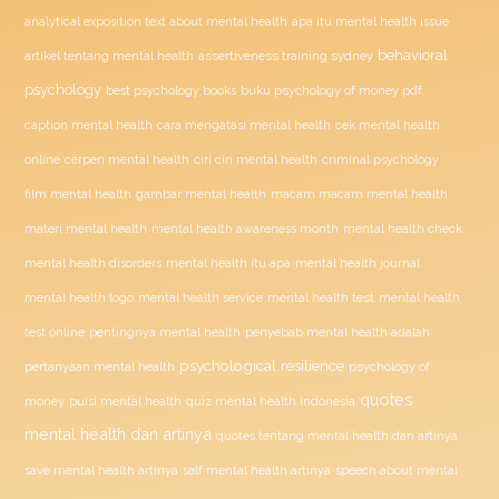
analytical exposition text about mental health
apa itu mental health issue
behavioral
assertiveness training sydney
artikel tentang mental health
psychology
buku psychology of money pdf
best psychology books
caption mental health
cara mengatasi mental health
cek mental health
ciri ciri mental health
online
cerpen mental health
criminal psychology
film mental health
gambar mental health
macam macam mental health
materi mental health
mental health awareness month
mental health check
mental health disorders
mental health itu apa
mental health journal
mental health test
mental health logo
mental health service
mental health
penyebab mental health adalah
test online
pentingnya mental health
psychological resilience
psychology of
pertanyaan mental health
quotes
money
puisi mental health
quiz mental health indonesia
mental health dan artinya
quotes tentang mental health dan artinya
save mental health artinya
self mental health artinya
speech about mental