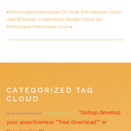
«
Kembangkan Kepercayaan Diri Anda: Buku Panduan Unduh
Gratis
|
Panduan Assertiveness: Bacalah Online dan
Kembangkan Keterampilan Anda
»
CATEGORIZED TAG
CLOUD
"bishop develop
apa itu mental health issue
self mental health artinya
your assertiveness ""free download"" or