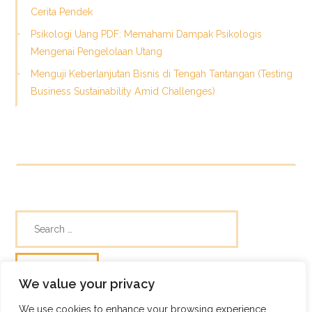
Cerita Pendek
Psikologi Uang PDF: Memahami Dampak Psikologis
Mengenai Pengelolaan Utang
Menguji Keberlanjutan Bisnis di Tengah Tantangan (Testing
Business Sustainability Amid Challenges)
We value your privacy
We use cookies to enhance your browsing experience,