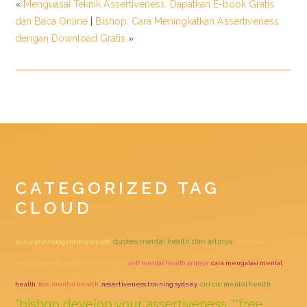
«
Menguasai Teknik Assertiveness: Dapatkan E-book Gratis
dan Baca Online
|
Bishop: Cara Meningkatkan Assertiveness
dengan Download Gratis
»
CATEGORIZED TAG
CLOUD
quotes mental health dan artinya
buku psychology of money pdf
analytical
exposition text about mental health
self mental health artinya
cara mengatasi mental
health
film mental health
assertiveness training sydney
ciri ciri mental health
"bishop develop your assertiveness ""free