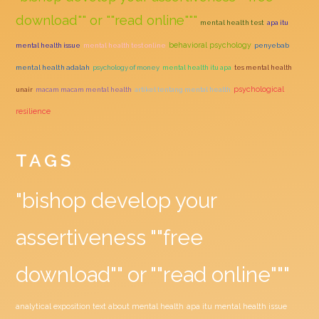
download"" or ""read online"""
mental health test
apa itu
behavioral psychology
mental health issue
mental health test online
penyebab
mental health adalah
psychology of money
mental health itu apa
tes mental health
psychological
unair
macam macam mental health
artikel tentang mental health
resilience
TAGS
"bishop develop your
assertiveness ""free
download"" or ""read online"""
analytical exposition text about mental health
apa itu mental health issue