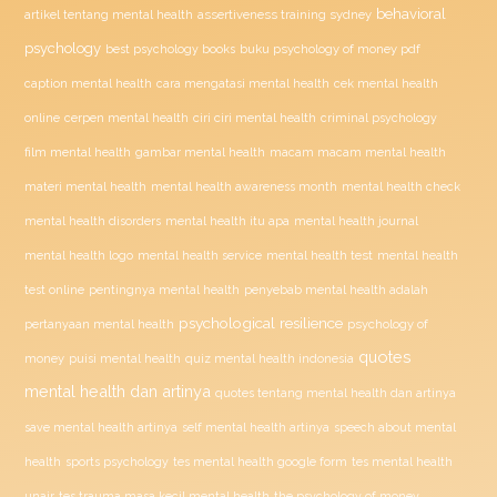
behavioral
assertiveness training sydney
artikel tentang mental health
psychology
buku psychology of money pdf
best psychology books
caption mental health
cara mengatasi mental health
cek mental health
ciri ciri mental health
online
cerpen mental health
criminal psychology
film mental health
gambar mental health
macam macam mental health
materi mental health
mental health awareness month
mental health check
mental health disorders
mental health itu apa
mental health journal
mental health test
mental health logo
mental health service
mental health
penyebab mental health adalah
test online
pentingnya mental health
psychological resilience
psychology of
pertanyaan mental health
quotes
money
puisi mental health
quiz mental health indonesia
mental health dan artinya
quotes tentang mental health dan artinya
save mental health artinya
self mental health artinya
speech about mental
health
sports psychology
tes mental health google form
tes mental health
unair
tes trauma masa kecil mental health
the psychology of money