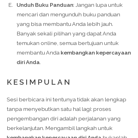
Unduh Buku Panduan
: Jangan lupa untuk
mencari dan mengunduh buku panduan
yang bisa membantu Anda lebih jauh.
Banyak sekali pilihan yang dapat Anda
temukan online, semua bertujuan untuk
membantu Anda
kembangkan kepercayaan
diri Anda
.
KESIMPULAN
Sesi berbicara ini tentunya tidak akan lengkap
tanpa menyebutkan satu hal lagi: proses
pengembangan diri adalah perjalanan yang
berkelanjutan. Mengambil langkah untuk
kembangkan kepercayaan diri Anda
bukanlah