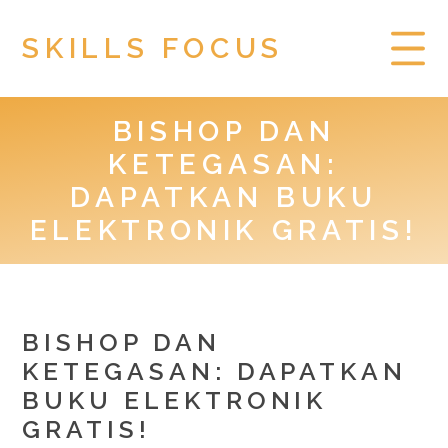
SKILLS FOCUS
BISHOP DAN
HOME
KETEGASAN:
PRIVACY POLICY
DAPATKAN BUKU
ELEKTRONIK GRATIS!
TOGEL HONGKONG
BISHOP DAN
KETEGASAN: DAPATKAN
BUKU ELEKTRONIK
GRATIS!