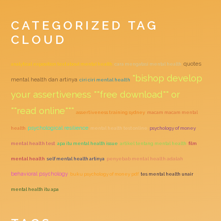
CATEGORIZED TAG
CLOUD
quotes
analytical exposition text about mental health
cara mengatasi mental health
"bishop develop
mental health dan artinya
ciri ciri mental health
your assertiveness ""free download"" or
""read online"""
assertiveness training sydney
macam macam mental
psychological resilience
health
mental health test online
psychology of money
mental health test
apa itu mental health issue
artikel tentang mental health
film
mental health
self mental health artinya
penyebab mental health adalah
behavioral psychology
buku psychology of money pdf
tes mental health unair
mental health itu apa