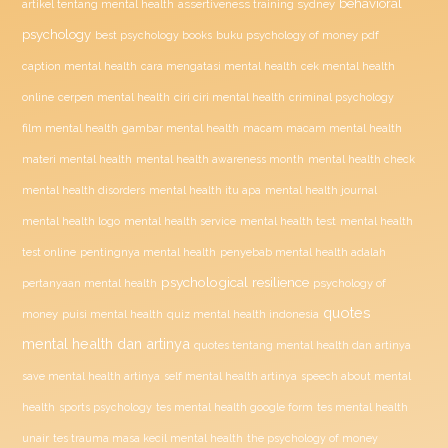
behavioral
assertiveness training sydney
artikel tentang mental health
psychology
buku psychology of money pdf
best psychology books
caption mental health
cara mengatasi mental health
cek mental health
ciri ciri mental health
online
cerpen mental health
criminal psychology
film mental health
gambar mental health
macam macam mental health
materi mental health
mental health awareness month
mental health check
mental health disorders
mental health itu apa
mental health journal
mental health test
mental health logo
mental health service
mental health
penyebab mental health adalah
test online
pentingnya mental health
psychological resilience
psychology of
pertanyaan mental health
quotes
money
puisi mental health
quiz mental health indonesia
mental health dan artinya
quotes tentang mental health dan artinya
save mental health artinya
self mental health artinya
speech about mental
health
sports psychology
tes mental health google form
tes mental health
unair
tes trauma masa kecil mental health
the psychology of money