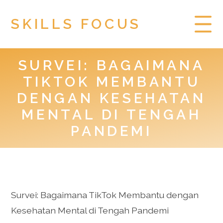
SKILLS FOCUS
SURVEI: BAGAIMANA
HOME
TIKTOK MEMBANTU
PRIVACY POLICY
DENGAN KESEHATAN
MENTAL DI TENGAH
TOGEL HONGKONG
PANDEMI
Survei: Bagaimana TikTok Membantu dengan
Kesehatan Mental di Tengah Pandemi