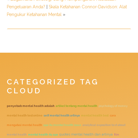
Pengeluaran Anda?
|
Skala Ketahanan Connor-Davidson: Alat
Pengukur Ketahanan Mental
»
CATEGORIZED TAG
CLOUD
penyebab mental health adalah
artikel tentang mental health
psychology of money
mental health test online
self mental health artinya
mental health test
cara
mengatasi mental health
apa itu mental health issue
analytical exposition text about
quotes mental health dan artinya
mental health
mental health itu apa
film