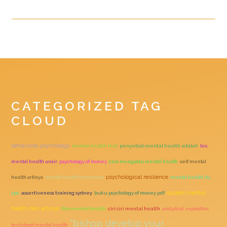
CATEGORIZED TAG
CLOUD
behavioral psychology
mental health test
penyebab mental health adalah
tes
mental health unair
psychology of money
cara mengatasi mental health
self mental
psychological resilience
health artinya
mental health test online
mental health itu
quotes mental
apa
assertiveness training sydney
buku psychology of money pdf
health dan artinya
film mental health
ciri ciri mental health
analytical exposition
"bishop develop your
text about mental health