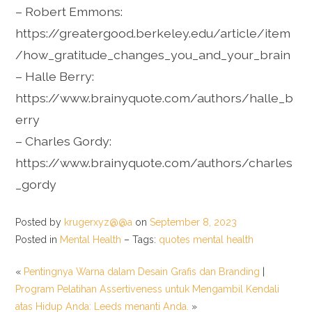
– Robert Emmons:
https://greatergood.berkeley.edu/article/item
/how_gratitude_changes_you_and_your_brain
– Halle Berry:
https://www.brainyquote.com/authors/halle_b
erry
– Charles Gordy:
https://www.brainyquote.com/authors/charles
_gordy
Posted by
krugerxyz@@a
on
September 8, 2023
Posted in
Mental Health
– Tags:
quotes mental health
«
Pentingnya Warna dalam Desain Grafis dan Branding
|
Program Pelatihan Assertiveness untuk Mengambil Kendali
atas Hidup Anda: Leeds menanti Anda.
»