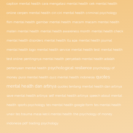
caption mental health
cara mengatasi mental health
cek mental health
ciri ciri mental health
online
cerpen mental health
criminal psychology
film mental health
gambar mental health
macam macam mental health
materi mental health
mental health awareness month
mental health check
mental health disorders
mental health itu apa
mental health journal
mental health test
mental health logo
mental health service
mental health
penyebab mental health adalah
test online
pentingnya mental health
psychological resilience
psychology of
pertanyaan mental health
quotes
money
puisi mental health
quiz mental health indonesia
mental health dan artinya
quotes tentang mental health dan artinya
save mental health artinya
self mental health artinya
speech about mental
health
sports psychology
tes mental health google form
tes mental health
unair
tes trauma masa kecil mental health
the psychology of money
indonesia pdf
trading psychology