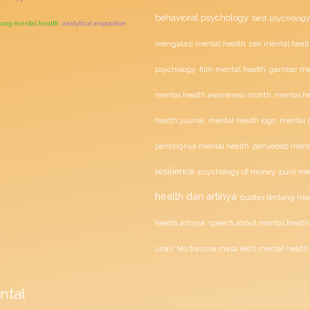
behavioral psychology
best psychology
ntang mental health
analytical exposition
mengatasi mental health
cek mental healt
film mental health
psychology
gambar men
mental health awareness month
mental he
health journal
mental health logo
mental h
penyebab menta
pentingnya mental health
resilience
psychology of money
puisi me
health dan artinya
quotes tentang men
health artinya
speech about mental health
unair
tes trauma masa kecil mental health
ntal