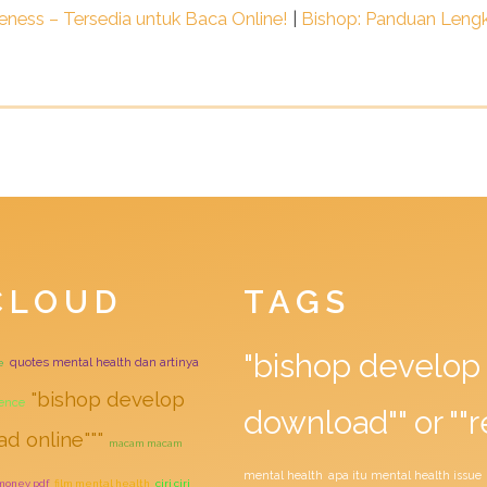
eness – Tersedia untuk Baca Online!
|
Bishop: Panduan Lengk
CLOUD
TAGS
"bishop develop 
quotes mental health dan artinya
e
"bishop develop
ience
download"" or ""r
ad online"""
macam macam
mental health
apa itu mental health issue
 money pdf
film mental health
ciri ciri