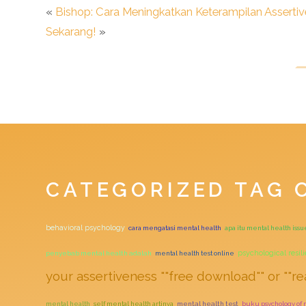
«
Bishop: Cara Meningkatkan Keterampilan Assertiv
Sekarang!
»
CATEGORIZED TAG 
behavioral psychology
cara mengatasi mental health
apa itu mental health issu
psychological resil
penyebab mental health adalah
mental health test online
your assertiveness ""free download"" or ""re
mental health
self mental health artinya
mental health test
buku psychology of