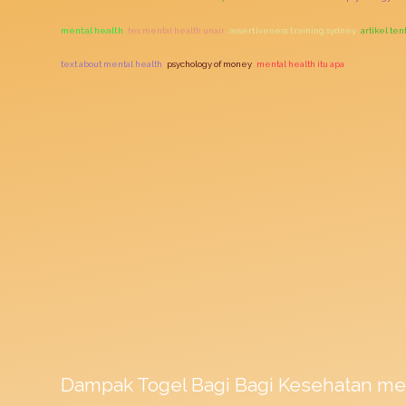
mental health
tes mental health unair
assertiveness training sydney
artikel te
text about mental health
psychology of money
mental health itu apa
Dampak
Togel
Bagi Bagi Kesehatan me