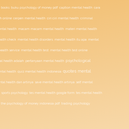
buku psychology of money pdf
 books
caption mental health
cara
ciri ciri mental health
h online
cerpen mental health
criminal
tal health
macam macam mental health
materi mental health
alth check
mental health disorders
mental health itu apa
mental
mental health test
ealth service
mental health test online
psychological
l health adalah
pertanyaan mental health
quotes mental
ntal health
quiz mental health indonesia
tal health dan artinya
save mental health artinya
self mental
sports psychology
tes mental health google form
tes mental health
the psychology of money indonesia pdf
trading psychology